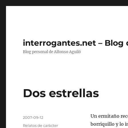
interrogantes.net – Blog
Blog personal de Alfonso Aguiló
Dos estrellas
Autor
Un ermitaño rec
Publicado
2007-09-12
el
borriquillo y lo 
Categorías
Relatos de carácter