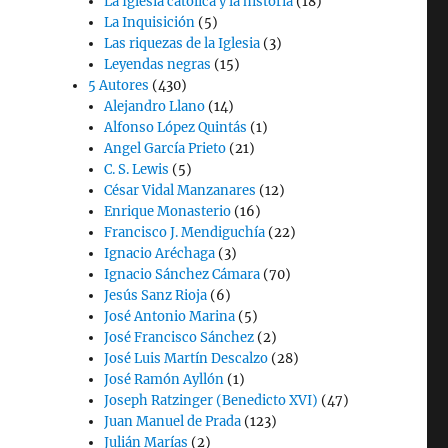
La Iglesia católica y la historia
(18)
La Inquisición
(5)
Las riquezas de la Iglesia
(3)
Leyendas negras
(15)
5 Autores
(430)
Alejandro Llano
(14)
Alfonso López Quintás
(1)
Angel García Prieto
(21)
C. S. Lewis
(5)
César Vidal Manzanares
(12)
Enrique Monasterio
(16)
Francisco J. Mendiguchía
(22)
Ignacio Aréchaga
(3)
Ignacio Sánchez Cámara
(70)
Jesús Sanz Rioja
(6)
José Antonio Marina
(5)
José Francisco Sánchez
(2)
José Luis Martín Descalzo
(28)
José Ramón Ayllón
(1)
Joseph Ratzinger (Benedicto XVI)
(47)
Juan Manuel de Prada
(123)
Julián Marías
(2)