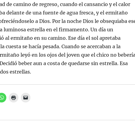
d de camino de regreso, cuando el cansancio y el calor
ba delante de una fuente de agua fresca, y el ermitaño
ofreciéndoselo a Dios. Por la noche Dios le obsequiaba es
na luminosa estrella en el firmamento. Un día un
 al ermitaño en su camino. Ese día el sol apretaba
la cuesta se hacía pesada. Cuando se acercaban a la
ermitaño leyó en los ojos del joven que el chico no beberí
. Decidió beber aun a costa de quedarse sin estrella. Esa
dos estrellas.
H
H
H
a
a
a
z
z
z
c
c
c
l
l
l
i
i
i
c
c
c
p
p
p
a
a
a
r
r
r