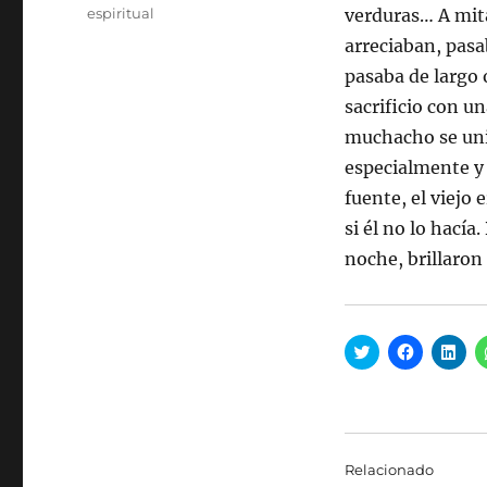
espiritual
verduras… A mita
arreciaban, pasa
pasaba de largo 
sacrificio con u
muchacho se unió
especialmente y 
fuente, el viejo 
si él no lo hacía
noche, brillaron 
H
H
H
a
a
a
z
z
z
c
c
c
l
l
l
i
i
i
c
c
c
p
p
p
a
a
a
Relacionado
r
r
r