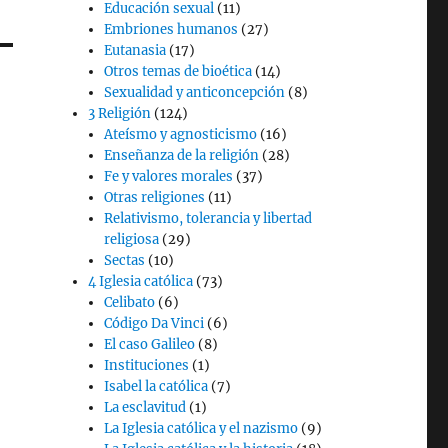
Educación sexual
(11)
Embriones humanos
(27)
Eutanasia
(17)
Otros temas de bioética
(14)
Sexualidad y anticoncepción
(8)
3 Religión
(124)
Ateísmo y agnosticismo
(16)
Enseñanza de la religión
(28)
Fe y valores morales
(37)
Otras religiones
(11)
Relativismo, tolerancia y libertad
religiosa
(29)
Sectas
(10)
4 Iglesia católica
(73)
Celibato
(6)
Código Da Vinci
(6)
El caso Galileo
(8)
Instituciones
(1)
Isabel la católica
(7)
La esclavitud
(1)
La Iglesia católica y el nazismo
(9)