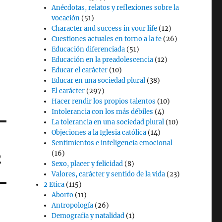
Anécdotas, relatos y reflexiones sobre la
vocación
(51)
Character and success in your life
(12)
Cuestiones actuales en torno a la fe
(26)
Educación diferenciada
(51)
Educación en la preadolescencia
(12)
Educar el carácter
(10)
Educar en una sociedad plural
(38)
El carácter
(297)
Hacer rendir los propios talentos
(10)
Intolerancia con los más débiles
(4)
La tolerancia en una sociedad plural
(10)
Objeciones a la Iglesia católica
(14)
Sentimientos e inteligencia emocional
(16)
2
Sexo, placer y felicidad
(8)
Valores, carácter y sentido de la vida
(23)
2 Etica
(115)
Aborto
(11)
Antropología
(26)
Demografía y natalidad
(1)