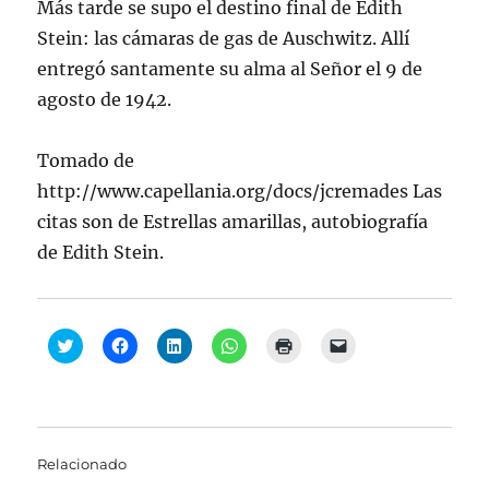
Más tarde se supo el destino final de Edith
Stein: las cámaras de gas de Auschwitz. Allí
entregó santamente su alma al Señor el 9 de
agosto de 1942.
Tomado de
http://www.capellania.org/docs/jcremades Las
citas son de Estrellas amarillas, autobiografía
de Edith Stein.
H
H
H
H
H
H
a
a
a
a
a
a
z
z
z
z
z
z
c
c
c
c
c
c
l
l
l
l
l
l
i
i
i
i
i
i
c
c
c
c
c
c
p
p
p
p
p
p
a
a
a
a
a
a
Relacionado
r
r
r
r
r
r
a
a
a
a
a
a