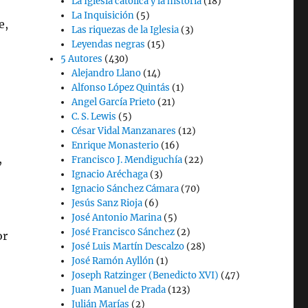
La Iglesia católica y la historia
(18)
La Inquisición
(5)
e,
Las riquezas de la Iglesia
(3)
Leyendas negras
(15)
5 Autores
(430)
Alejandro Llano
(14)
Alfonso López Quintás
(1)
Angel García Prieto
(21)
C. S. Lewis
(5)
César Vidal Manzanares
(12)
Enrique Monasterio
(16)
,
Francisco J. Mendiguchía
(22)
Ignacio Aréchaga
(3)
Ignacio Sánchez Cámara
(70)
Jesús Sanz Rioja
(6)
José Antonio Marina
(5)
José Francisco Sánchez
(2)
or
José Luis Martín Descalzo
(28)
José Ramón Ayllón
(1)
Joseph Ratzinger (Benedicto XVI)
(47)
Juan Manuel de Prada
(123)
Julián Marías
(2)