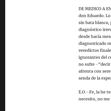
DE MEDICO A ENF
don Eduardo. Lo 
sin bata blanca,
diagnóstico irre
desde hacía mes
diagnosticado m
veredictos final
ignorantes del c
no sufre -“deci
afronta con sere
senda de la espe
E.O.–Fe, la he t
necesito, no me 