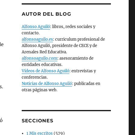
AUTOR DEL BLOG
Alfonso Aguiló
: libros, redes sociales y
contacto.
alfonsoaguilo.es
: curriculum profesional de
de
Alfonso Aguiló, presidente de CECE y de
Arenales Red Educativa.
alfonsoaguilo.com
: asesoramiento de
entidades educativas.
Vídeos de Alfonso Aguiló
: entrevistas y
conferencias.
Noticias de Alfonso Aguiló
: publicadas en
s.
otras páginas web.
tó
SECCIONES
1 Mis escritos
(579)