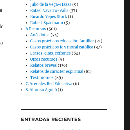
Julio de la Vega-Hazas
(9)
a
Rafael Navarro-Valls
(37)
Ricardo Yepes Stork
(1)
Robert Spaemann
(5)
de
6 Recursos
(501)
Anécdotas
(74)
Casos prácticos educación familiar
(21)
ha
Casos prácticos fe y moral católica
(37)
Frases, citas, refranes
(64)
Otros recursos
(5)
Relatos breves
(130)
Relatos de carácter espiritual
(81)
Testimonios
(89)
7. Arenales Red Educativa
(6)
8. Alfonso Aguiló
(1)
ENTRADAS RECIENTES