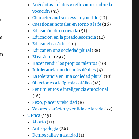
Anécdotas, relatos y reflexiones sobre la
vocación
(51)
Character and success in your life
(12)
o
Cuestiones actuales en torno a la fe
(26)
Educación diferenciada
(51)
s
Educación en la preadolescencia
(12)
Educar el carácter
(10)
Educar en una sociedad plural
(38)
un
El carácter
(297)
Hacer rendir los propios talentos
(10)
Intolerancia con los más débiles
(4)
La tolerancia en una sociedad plural
(10)
Objeciones a la Iglesia católica
(14)
Sentimientos e inteligencia emocional
(16)
Sexo, placer y felicidad
(8)
Valores, carácter y sentido de la vida
(23)
2 Etica
(115)
Aborto
(11)
Antropología
(26)
Demografía y natalidad
(1)