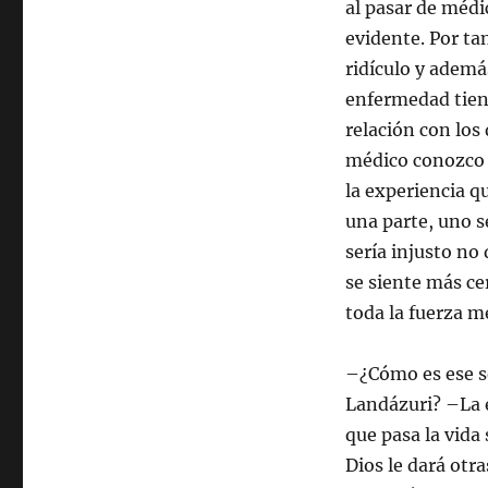
al pasar de méd
evidente. Por ta
ridículo y además
enfermedad tiene
relación con los
médico conozco m
la experiencia q
una parte, uno s
sería injusto no
se siente más ce
toda la fuerza m
–¿Cómo es ese se
Landázuri? –La 
que pasa la vid
Dios le dará otra