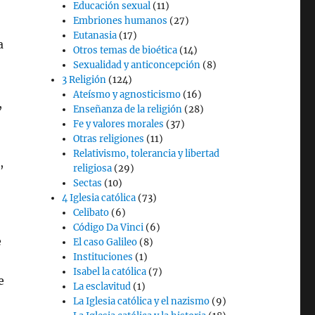
Educación sexual
(11)
Embriones humanos
(27)
Eutanasia
(17)
a
Otros temas de bioética
(14)
Sexualidad y anticoncepción
(8)
3 Religión
(124)
Ateísmo y agnosticismo
(16)
,
Enseñanza de la religión
(28)
Fe y valores morales
(37)
Otras religiones
(11)
Relativismo, tolerancia y libertad
,
religiosa
(29)
Sectas
(10)
4 Iglesia católica
(73)
Celibato
(6)
Código Da Vinci
(6)
e
El caso Galileo
(8)
Instituciones
(1)
Isabel la católica
(7)
e
La esclavitud
(1)
La Iglesia católica y el nazismo
(9)