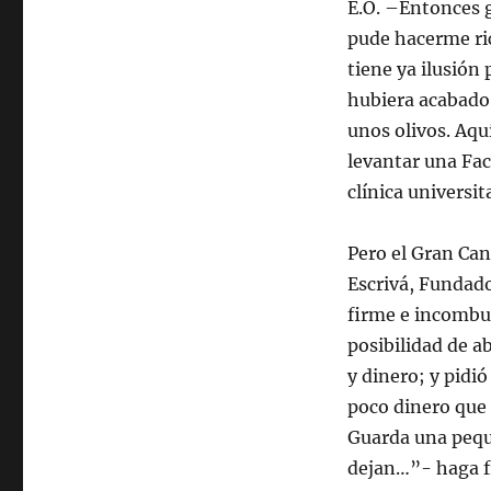
E.O. –Entonces 
pude hacerme ric
tiene ya ilusión
hubiera acabado 
unos olivos. Aqu
levantar una Fac
clínica universita
Pero el Gran Ca
Escrivá, Fundado
firme e incombus
posibilidad de ab
y dinero; y pidi
poco dinero que 
Guarda una peque
dejan…”- haga fr