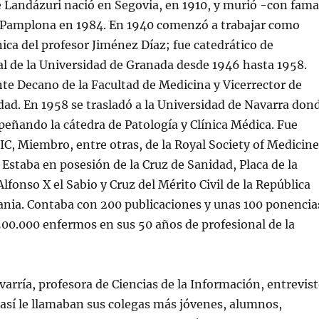
 Landázuri nació en Segovia, en 1910, y murió -con fama
 Pamplona en 1984. En 1940 comenzó a trabajar como
nica del profesor Jiménez Díaz; fue catedrático de
l de la Universidad de Granada desde 1946 hasta 1958.
e Decano de la Facultad de Medicina y Vicerrector de
dad. En 1958 se trasladó a la Universidad de Navarra don
eñando la cátedra de Patología y Clínica Médica. Fue
IC, Miembro, entre otras, de la Royal Society of Medicine
 Estaba en posesión de la Cruz de Sanidad, Placa de la
fonso X el Sabio y Cruz del Mérito Civil de la República
nia. Contaba con 200 publicaciones y unas 100 ponencia
00.000 enfermos en sus 50 años de profesional de la
arría, profesora de Ciencias de la Información, entrevis
así le llamaban sus colegas más jóvenes, alumnos,