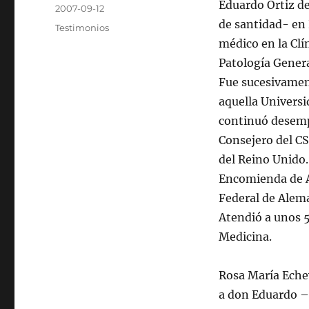
Autor
Eduardo Ortiz de
Publicado
2007-09-12
el
de santidad- en
Categorías
Testimonios
médico en la Clí
Patología Genera
Fue sucesivament
aquella Universi
continuó desemp
Consejero del CS
del Reino Unido.
Encomienda de Al
Federal de Alema
Atendió a unos 5
Medicina.
Rosa María Echev
a don Eduardo –