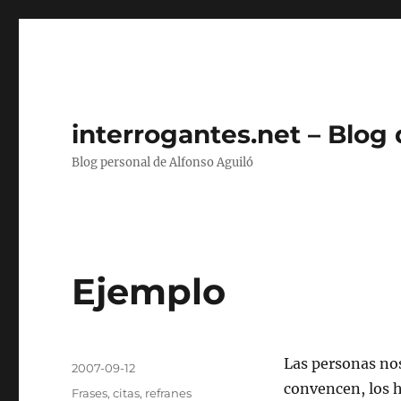
interrogantes.net – Blog
Blog personal de Alfonso Aguiló
Ejemplo
Autor
Las personas nos
Publicado
2007-09-12
el
convencen, los 
Categorías
Frases, citas, refranes