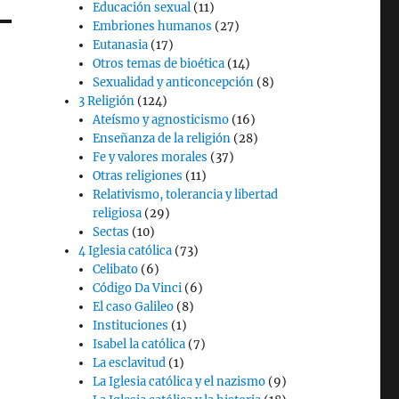
Educación sexual
(11)
Embriones humanos
(27)
Eutanasia
(17)
Otros temas de bioética
(14)
Sexualidad y anticoncepción
(8)
3 Religión
(124)
Ateísmo y agnosticismo
(16)
Enseñanza de la religión
(28)
Fe y valores morales
(37)
Otras religiones
(11)
Relativismo, tolerancia y libertad
religiosa
(29)
Sectas
(10)
4 Iglesia católica
(73)
Celibato
(6)
Código Da Vinci
(6)
El caso Galileo
(8)
Instituciones
(1)
Isabel la católica
(7)
La esclavitud
(1)
La Iglesia católica y el nazismo
(9)