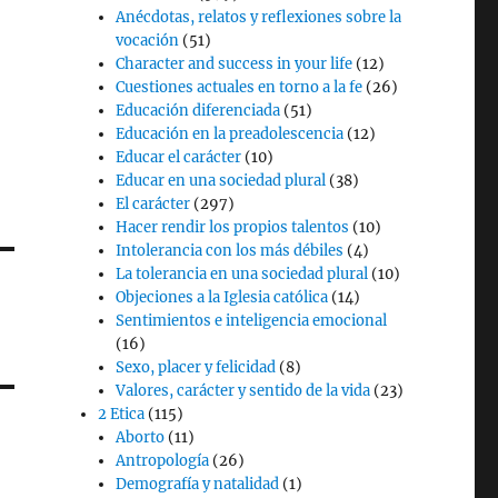
Anécdotas, relatos y reflexiones sobre la
vocación
(51)
Character and success in your life
(12)
Cuestiones actuales en torno a la fe
(26)
Educación diferenciada
(51)
Educación en la preadolescencia
(12)
Educar el carácter
(10)
Educar en una sociedad plural
(38)
El carácter
(297)
Hacer rendir los propios talentos
(10)
Intolerancia con los más débiles
(4)
La tolerancia en una sociedad plural
(10)
Objeciones a la Iglesia católica
(14)
Sentimientos e inteligencia emocional
(16)
Sexo, placer y felicidad
(8)
Valores, carácter y sentido de la vida
(23)
2 Etica
(115)
Aborto
(11)
Antropología
(26)
Demografía y natalidad
(1)