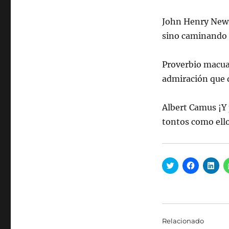
John Henry Newm
sino caminando 
Proverbio macua
admiración que 
Albert Camus ¡Y
tontos como ello
H
H
H
a
a
a
z
z
z
c
c
c
l
l
l
i
i
i
c
c
c
p
p
p
a
a
a
Relacionado
r
r
r