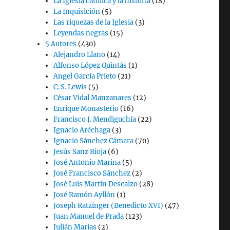
La Iglesia católica y la historia
(18)
La Inquisición
(5)
Las riquezas de la Iglesia
(3)
Leyendas negras
(15)
5 Autores
(430)
Alejandro Llano
(14)
Alfonso López Quintás
(1)
Angel García Prieto
(21)
C. S. Lewis
(5)
César Vidal Manzanares
(12)
Enrique Monasterio
(16)
Francisco J. Mendiguchía
(22)
Ignacio Aréchaga
(3)
Ignacio Sánchez Cámara
(70)
Jesús Sanz Rioja
(6)
José Antonio Marina
(5)
José Francisco Sánchez
(2)
José Luis Martín Descalzo
(28)
José Ramón Ayllón
(1)
Joseph Ratzinger (Benedicto XVI)
(47)
Juan Manuel de Prada
(123)
Julián Marías
(2)