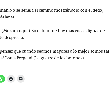
an No se señala el camino mostrándolo con el dedo,
delante.
 (Mozambique) En el hombre hay más cosas dignas de
de desprecio.
 pensar que cuando seamos mayores a lo mejor somos ta
s! Louis Pergaud (La guerra de los botones)
H
H
H
a
a
a
z
z
z
c
c
c
l
l
l
i
i
i
c
c
c
p
p
p
a
a
a
r
r
r