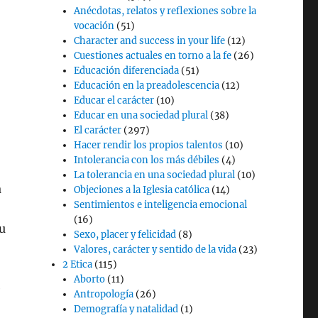
Anécdotas, relatos y reflexiones sobre la
vocación
(51)
Character and success in your life
(12)
Cuestiones actuales en torno a la fe
(26)
Educación diferenciada
(51)
Educación en la preadolescencia
(12)
Educar el carácter
(10)
Educar en una sociedad plural
(38)
El carácter
(297)
Hacer rendir los propios talentos
(10)
Intolerancia con los más débiles
(4)
La tolerancia en una sociedad plural
(10)
a
Objeciones a la Iglesia católica
(14)
Sentimientos e inteligencia emocional
(16)
u
Sexo, placer y felicidad
(8)
Valores, carácter y sentido de la vida
(23)
2 Etica
(115)
Aborto
(11)
e
Antropología
(26)
Demografía y natalidad
(1)