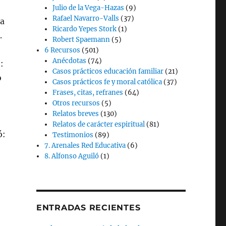
Julio de la Vega-Hazas
(9)
Rafael Navarro-Valls
(37)
la
Ricardo Yepes Stork
(1)
.
Robert Spaemann
(5)
6 Recursos
(501)
Anécdotas
(74)
:
Casos prácticos educación familiar
(21)
o
Casos prácticos fe y moral católica
(37)
Frases, citas, refranes
(64)
Otros recursos
(5)
Relatos breves
(130)
Relatos de carácter espiritual
(81)
ó:
Testimonios
(89)
7. Arenales Red Educativa
(6)
8. Alfonso Aguiló
(1)
ENTRADAS RECIENTES