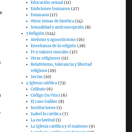
Educación sexual
(11)
Embriones humanos
(27)
de
Eutanasia
(17)
Otros temas de bioética
(14)
Sexualidad y anticoncepción
(8)
3 Religión
(124)
Ateísmo y agnosticismo
(16)
Enseñanza de la religión
(28)
Fe y valores morales
(37)
Otras religiones
(11)
n
Relativismo, tolerancia y libertad
religiosa
(29)
Sectas
(10)
4 Iglesia católica
(73)
Celibato
(6)
a
Código Da Vinci
(6)
El caso Galileo
(8)
Instituciones
(1)
.
Isabel la católica
(7)
La esclavitud
(1)
La Iglesia católica y el nazismo
(9)