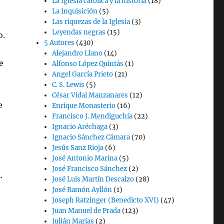
La Iglesia católica y la historia
(18)
La Inquisición
(5)
Las riquezas de la Iglesia
(3)
Leyendas negras
(15)
o.
5 Autores
(430)
Alejandro Llano
(14)
e
Alfonso López Quintás
(1)
Angel García Prieto
(21)
C. S. Lewis
(5)
César Vidal Manzanares
(12)
e
Enrique Monasterio
(16)
Francisco J. Mendiguchía
(22)
Ignacio Aréchaga
(3)
Ignacio Sánchez Cámara
(70)
Jesús Sanz Rioja
(6)
José Antonio Marina
(5)
José Francisco Sánchez
(2)
.
José Luis Martín Descalzo
(28)
José Ramón Ayllón
(1)
Joseph Ratzinger (Benedicto XVI)
(47)
Juan Manuel de Prada
(123)
Julián Marías
(2)