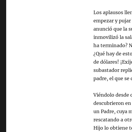
Los aplausos lle
empezar y pujar 
anunció que la s
inmovilizó la sa
ha terminado? No
¿Qué hay de esto
de dólares! ¡Exi
subastador repli
padre, el que se
Viéndolo desde o
descubrieron en 
un Padre, cuya m
rescatando a otr
Hijo lo obtiene 