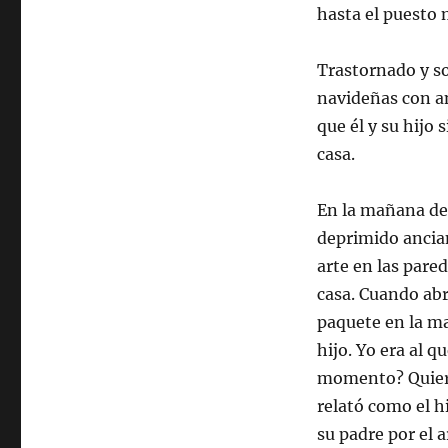
hasta el puesto 
Trastornado y so
navideñas con ang
que él y su hijo
casa.
En la mañana del
deprimido ancian
arte en las pare
casa. Cuando abr
paquete en la ma
hijo. Yo era al 
momento? Quiero 
relató como el h
su padre por el a