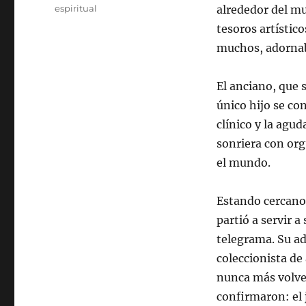
espiritual
alrededor del mu
tesoros artístic
muchos, adornaba
El anciano, que 
único hijo se co
clínico y la agu
sonriera con org
el mundo.
Estando cercano 
partió a servir a
telegrama. Su ad
coleccionista de
nunca más volver
confirmaron: el