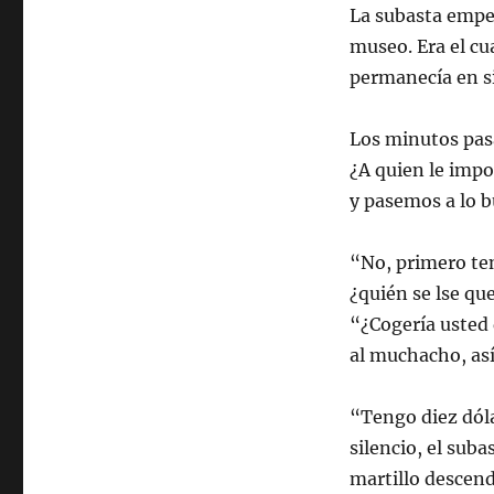
La subasta empez
museo. Era el cua
permanecía en si
Los minutos pasa
¿A quien le impo
y pasemos a lo b
“No, primero ten
¿quién se lse qu
“¿Cogería usted 
al muchacho, así
“Tengo diez dóla
silencio, el suba
martillo descend