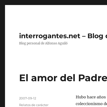
interrogantes.net – Blog
Blog personal de Alfonso Aguiló
El amor del Padr
Autor
Hubo hace años u
Publicado
2007-09-12
el
coleccionismo de 
Categorías
Relatos de carácter