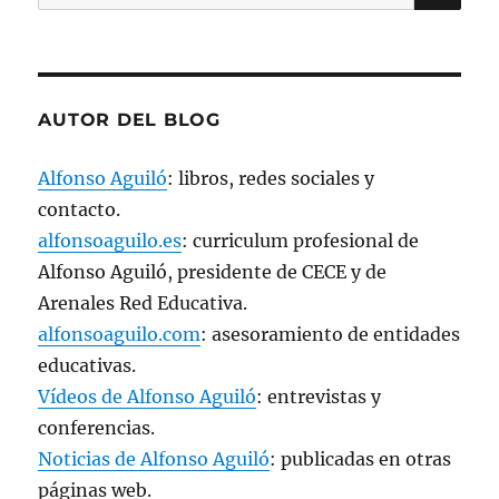
por:
a
n
a
n
u
e
v
a
AUTOR DEL BLOG
)
Alfonso Aguiló
: libros, redes sociales y
contacto.
alfonsoaguilo.es
: curriculum profesional de
Alfonso Aguiló, presidente de CECE y de
Arenales Red Educativa.
alfonsoaguilo.com
: asesoramiento de entidades
educativas.
Vídeos de Alfonso Aguiló
: entrevistas y
conferencias.
Noticias de Alfonso Aguiló
: publicadas en otras
páginas web.