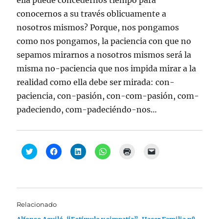
ella puede concedernos tiempo para
conocernos a su través oblicuamente a
nosotros mismos? Porque, nos pongamos
como nos pongamos, la paciencia con que no
sepamos mirarnos a nosotros mismos será la
misma no-paciencia que nos impida mirar a la
realidad como ella debe ser mirada: con-
paciencia, con-pasión, con-com-pasión, com-
padeciendo, com-padeciéndo-nos…
H
H
H
H
H
H
a
a
a
a
a
a
z
z
z
z
z
z
c
c
c
c
c
c
l
l
l
l
l
l
i
i
i
i
i
i
c
c
c
c
c
c
p
p
p
p
p
p
a
a
a
a
a
a
Relacionado
r
r
r
r
r
r
a
a
a
a
a
a