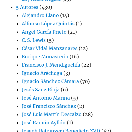
5 Autores
(430)
Alejandro Llano
(14)
Alfonso López Quintás
(1)
Angel García Prieto
(21)
C. S. Lewis
(5)
César Vidal Manzanares
(12)
Enrique Monasterio
(16)
Francisco J. Mendiguchía
(22)
Ignacio Aréchaga
(3)
Ignacio Sánchez Cámara
(70)
Jesús Sanz Rioja
(6)
José Antonio Marina
(5)
José Francisco Sánchez
(2)
José Luis Martín Descalzo
(28)
José Ramón Ayllón
(1)
Joseph Ratzinger (Benedicto XVI)
(47)