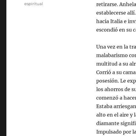
espiritual
retirarse. Anhel
establecerse all
hacia Italia e in
escondió en su 
Una vez en la tr
malabarismo con
multitud a su al
Corrió a su cama
posesión. Le exp
los ahorros de s
comenzó a hacer 
Estaba arriesga
alto en el aire 
diamante signifi
Impulsado por l