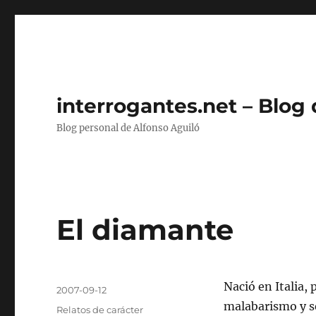
interrogantes.net – Blog
Blog personal de Alfonso Aguiló
El diamante
Autor
Nació en Italia,
Publicado
2007-09-12
el
malabarismo y s
Categorías
Relatos de carácter