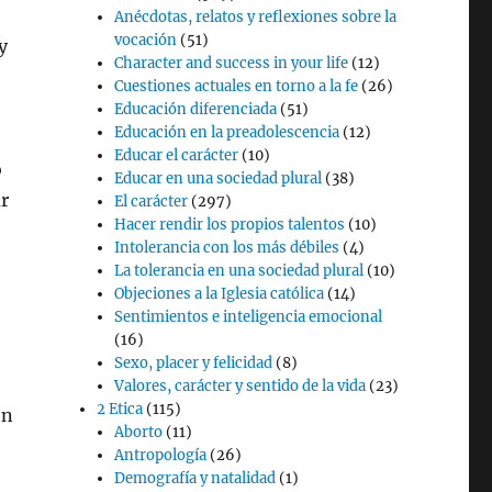
Anécdotas, relatos y reflexiones sobre la
vocación
(51)
y
Character and success in your life
(12)
Cuestiones actuales en torno a la fe
(26)
Educación diferenciada
(51)
Educación en la preadolescencia
(12)
Educar el carácter
(10)
ó
Educar en una sociedad plural
(38)
r
El carácter
(297)
Hacer rendir los propios talentos
(10)
Intolerancia con los más débiles
(4)
La tolerancia en una sociedad plural
(10)
Objeciones a la Iglesia católica
(14)
Sentimientos e inteligencia emocional
(16)
Sexo, placer y felicidad
(8)
Valores, carácter y sentido de la vida
(23)
2 Etica
(115)
on
Aborto
(11)
Antropología
(26)
Demografía y natalidad
(1)