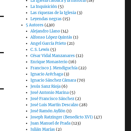
La Iglesia católica y la historia
(18)
La Inquisición
(5)
Las riquezas de la Iglesia
(3)
Leyendas negras
(15)
5 Autores
(430)
Alejandro Llano
(14)
Alfonso López Quintás
(1)
Angel García Prieto
(21)
C. S. Lewis
(5)
César Vidal Manzanares
(12)
Enrique Monasterio
(16)
Francisco J. Mendiguchía
(22)
Ignacio Aréchaga
(3)
Ignacio Sánchez Cámara
(70)
Jesús Sanz Rioja
(6)
José Antonio Marina
(5)
José Francisco Sánchez
(2)
José Luis Martín Descalzo
(28)
José Ramón Ayllón
(1)
Joseph Ratzinger (Benedicto XVI)
(47)
Juan Manuel de Prada
(123)
Julián Marías
(2)