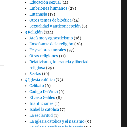
Educación sexual
(11)
Embriones humanos
(27)
Eutanasia
(17)
Otros temas de bioética
(14)
Sexualidad y anticoncepción
(8)
3 Religión
(124)
Ateísmo y agnosticismo
(16)
Enseñanza de la religión
(28)
Fe y valores morales
(37)
Otras religiones
(11)
Relativismo, tolerancia y libertad
religiosa
(29)
Sectas
(10)
4 Iglesia católica
(73)
Celibato
(6)
Código Da Vinci
(6)
El caso Galileo
(8)
Instituciones
(1)
Isabel la católica
(7)
La esclavitud
(1)
La Iglesia católica y el nazismo
(9)