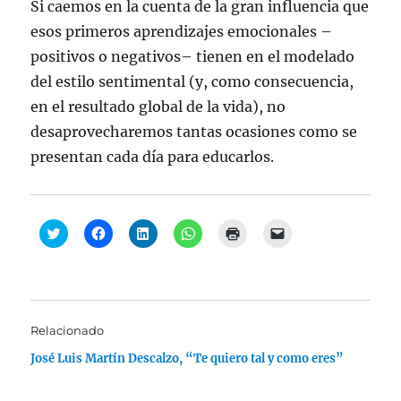
Si caemos en la cuenta de la gran influencia que
esos primeros aprendizajes emocionales –
positivos o negativos– tienen en el modelado
del estilo sentimental (y, como consecuencia,
en el resultado global de la vida), no
desaprovecharemos tantas ocasiones como se
presentan cada día para educarlos.
H
H
H
H
H
H
a
a
a
a
a
a
z
z
z
z
z
z
c
c
c
c
c
c
l
l
l
l
l
l
i
i
i
i
i
i
c
c
c
c
c
c
p
p
p
p
p
p
a
a
a
a
a
a
Relacionado
r
r
r
r
r
r
a
a
a
a
a
a
José Luis Martín Descalzo, “Te quiero tal y como eres”
c
c
c
c
i
e
o
o
o
o
m
n
m
m
m
m
p
v
p
p
p
p
r
i