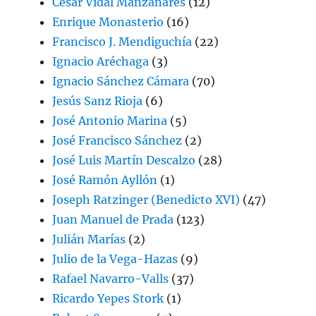
César Vidal Manzanares
(12)
Enrique Monasterio
(16)
Francisco J. Mendiguchía
(22)
Ignacio Aréchaga
(3)
Ignacio Sánchez Cámara
(70)
Jesús Sanz Rioja
(6)
José Antonio Marina
(5)
José Francisco Sánchez
(2)
José Luis Martín Descalzo
(28)
José Ramón Ayllón
(1)
Joseph Ratzinger (Benedicto XVI)
(47)
Juan Manuel de Prada
(123)
Julián Marías
(2)
Julio de la Vega-Hazas
(9)
Rafael Navarro-Valls
(37)
Ricardo Yepes Stork
(1)