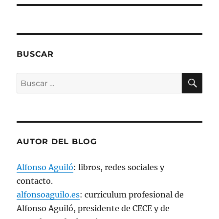
r
e
e
n
u
n
a
v
e
BUSCAR
n
t
a
BU
n
Buscar
a
n
por:
u
e
v
a
)
AUTOR DEL BLOG
Alfonso Aguiló
: libros, redes sociales y
contacto.
alfonsoaguilo.es
: curriculum profesional de
Alfonso Aguiló, presidente de CECE y de