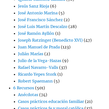
Jesús Sanz Rioja
(6)
José Antonio Marina
(5)
José Francisco Sánchez
(2)
José Luis Martín Descalzo
(28)
José Ramón Ayllón
(1)
Joseph Ratzinger (Benedicto XVI)
(47)
Juan Manuel de Prada
(123)
Julián Marías
(2)
Julio de la Vega-Hazas
(9)
Rafael Navarro-Valls
(37)
Ricardo Yepes Stork
(1)
Robert Spaemann
(5)
6 Recursos
(501)
Anécdotas
(74)
Casos prácticos educación familiar
(21)
Casos prácticos fe y moral católica
(37)