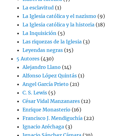
La esclavitud
(1)
La Iglesia católica y el nazismo
(9)
La Iglesia católica y la historia
(18)
La Inquisición
(5)
Las riquezas de la Iglesia
(3)
Leyendas negras
(15)
5 Autores
(430)
Alejandro Llano
(14)
Alfonso López Quintás
(1)
Angel García Prieto
(21)
C. S. Lewis
(5)
César Vidal Manzanares
(12)
Enrique Monasterio
(16)
Francisco J. Mendiguchía
(22)
Ignacio Aréchaga
(3)
Ignacio Sánchez Cámara
(70)