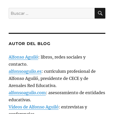
n
u
n
BU
Buscar
a
v
por:
e
n
t
a
n
a
n
u
AUTOR DEL BLOG
e
v
a
)
Alfonso Aguiló
: libros, redes sociales y
contacto.
alfonsoaguilo.es
: curriculum profesional de
Alfonso Aguiló, presidente de CECE y de
Arenales Red Educativa.
alfonsoaguilo.com
: asesoramiento de entidades
educativas.
Vídeos de Alfonso Aguiló
: entrevistas y
conferencias.