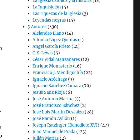
La Iglesia católica y la historia
(18)
La Inquisición
(5)
Las riquezas de la Iglesia
(3)
Leyendas negras
(15)
5 Autores
(430)
Alejandro Llano
(14)
Alfonso López Quintás
(1)
Angel García Prieto
(21)
n
C. S. Lewis
(5)
César Vidal Manzanares
(12)
Enrique Monasterio
(16)
Francisco J. Mendiguchía
(22)
Ignacio Aréchaga
(3)
Ignacio Sánchez Cámara
(70)
Jesús Sanz Rioja
(6)
José Antonio Marina
(5)
José Francisco Sánchez
(2)
,
José Luis Martín Descalzo
(28)
José Ramón Ayllón
(1)
Joseph Ratzinger (Benedicto XVI)
(47)
s
Juan Manuel de Prada
(123)
o
Julián Marías
(2)