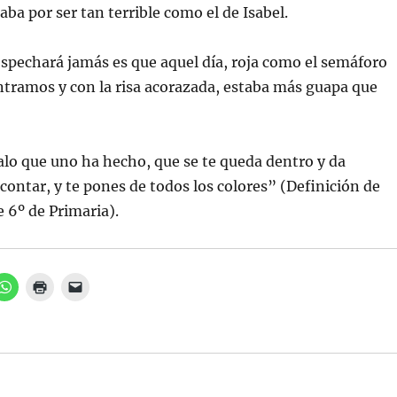
aba por ser tan terrible como el de Isabel.
ospechará jamás es que aquel día, roja como el semáforo
tramos y con la risa acorazada, estaba más guapa que
lo que uno ha hecho, que se te queda dentro y da
ontar, y te pones de todos los colores” (Definición de
 6º de Primaria).
H
H
H
a
a
a
z
z
z
c
c
c
l
l
l
i
i
i
c
c
c
p
p
p
a
a
a
r
r
r