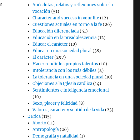
on
Anécdotas, relatos y reflexiones sobre la
vocación
(51)
Character and success in your life
(12)
Cuestiones actuales en torno a la fe
(26)
Educación diferenciada
(51)
Educación en la preadolescencia
(12)
Educar el carácter
(10)
Educar en una sociedad plural
(38)
El carácter
(297)
Hacer rendir los propios talentos
(10)
Intolerancia con los más débiles
(4)
La tolerancia en una sociedad plural
(10)
Objeciones a la Iglesia católica
(14)
Sentimientos e inteligencia emocional
(16)
Sexo, placer y felicidad
(8)
Valores, carácter y sentido de la vida
(23)
2 Etica
(115)
Aborto
(11)
Antropología
(26)
Demografía y natalidad
(1)