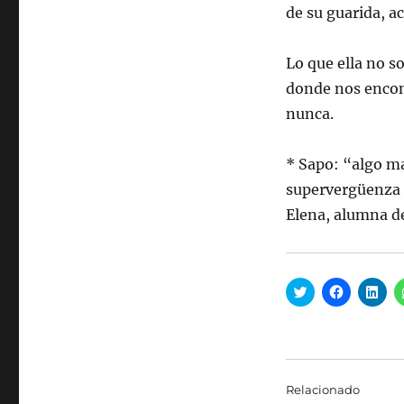
de su guarida, ac
Lo que ella no s
donde nos encon
nunca.
* Sapo: “algo ma
supervergüenza c
Elena, alumna de
H
H
H
a
a
a
z
z
z
c
c
c
l
l
l
i
i
i
c
c
c
p
p
p
a
a
a
Relacionado
r
r
r