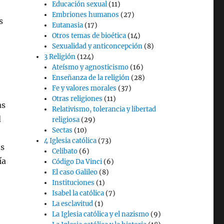
Educación sexual
(11)
Embriones humanos
(27)
s
Eutanasia
(17)
Otros temas de bioética
(14)
Sexualidad y anticoncepción
(8)
3 Religión
(124)
Ateísmo y agnosticismo
(16)
Enseñanza de la religión
(28)
Fe y valores morales
(37)
Otras religiones
(11)
as
Relativismo, tolerancia y libertad
d
religiosa
(29)
Sectas
(10)
4 Iglesia católica
(73)
os
Celibato
(6)
ía
Código Da Vinci
(6)
El caso Galileo
(8)
Instituciones
(1)
Isabel la católica
(7)
La esclavitud
(1)
La Iglesia católica y el nazismo
(9)