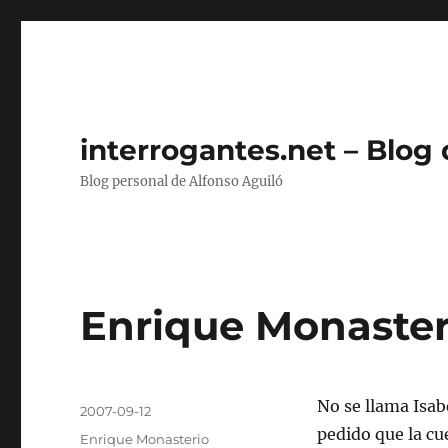
interrogantes.net – Blog
Blog personal de Alfonso Aguiló
Enrique Monasteri
Autor
No se llama Isab
Publicado
2007-09-12
el
pedido que la cu
Categorías
Enrique Monasterio