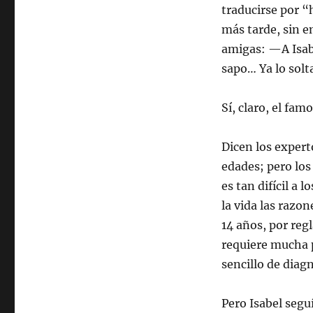
traducirse por 
más tarde, sin e
amigas: —A Isabe
sapo… Ya lo solt
Sí, claro, el fam
Dicen los expert
edades; pero los
es tan difícil a 
la vida las razon
14 años, por regl
requiere mucha p
sencillo de diagn
Pero Isabel segu