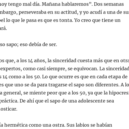
“hoy tengo mal día. Mañana hablaremos”. Dos semanas
mbargo, perseveraba en su actitud, y yo acudí a una de su
l lo que le pasa es que es tonta. Yo creo que tiene un
ará.
oso sapo; eso debía de ser.
os que, a los 14 años, la sinceridad cuesta más que en otr
 expertos, como casi siempre, se equivocan. La sincerida
los 14 como a los 50. Lo que ocurre es que en cada etapa de
es que uno se da para tragarse el sapo son diferentes. A l
a general, se miente peor que a los 50, ya que la hipocres
ráctica. De ahí que el sapo de una adolescente sea
osticar.
ía hermética como una ostra. Sus labios se habían