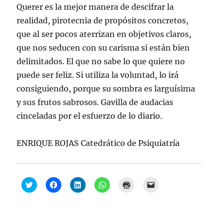
Querer es la mejor manera de descifrar la
realidad, pirotecnia de propósitos concretos,
que al ser pocos aterrizan en objetivos claros,
que nos seducen con su carisma si están bien
delimitados. El que no sabe lo que quiere no
puede ser feliz. Si utiliza la voluntad, lo irá
consiguiendo, porque su sombra es larguísima
y sus frutos sabrosos. Gavilla de audacias
cinceladas por el esfuerzo de lo diario.
ENRIQUE ROJAS Catedrático de Psiquiatría
H
H
H
H
H
H
a
a
a
a
a
a
z
z
z
z
z
z
c
c
c
c
c
c
l
l
l
l
l
l
i
i
i
i
i
i