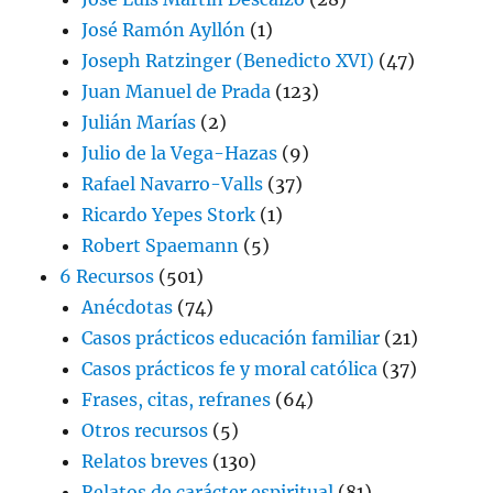
José Ramón Ayllón
(1)
Joseph Ratzinger (Benedicto XVI)
(47)
Juan Manuel de Prada
(123)
Julián Marías
(2)
Julio de la Vega-Hazas
(9)
Rafael Navarro-Valls
(37)
Ricardo Yepes Stork
(1)
Robert Spaemann
(5)
6 Recursos
(501)
Anécdotas
(74)
Casos prácticos educación familiar
(21)
Casos prácticos fe y moral católica
(37)
Frases, citas, refranes
(64)
Otros recursos
(5)
Relatos breves
(130)
Relatos de carácter espiritual
(81)