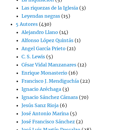
Las riquezas de la Iglesia
(3)
Leyendas negras
(15)
5 Autores
(430)
Alejandro Llano
(14)
Alfonso López Quintás
(1)
Angel García Prieto
(21)
C. S. Lewis
(5)
César Vidal Manzanares
(12)
Enrique Monasterio
(16)
Francisco J. Mendiguchía
(22)
Ignacio Aréchaga
(3)
Ignacio Sánchez Cámara
(70)
Jesús Sanz Rioja
(6)
José Antonio Marina
(5)
José Francisco Sánchez
(2)
José Luis Martín Descalzo
(28)