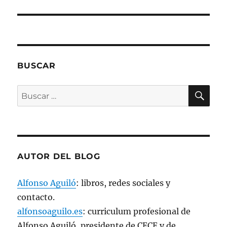
n
a
v
e
n
t
a
n
a
n
BUSCAR
u
e
v
BU
a
Buscar
)
por:
AUTOR DEL BLOG
Alfonso Aguiló
: libros, redes sociales y
contacto.
alfonsoaguilo.es
: curriculum profesional de
Alfonso Aguiló, presidente de CECE y de