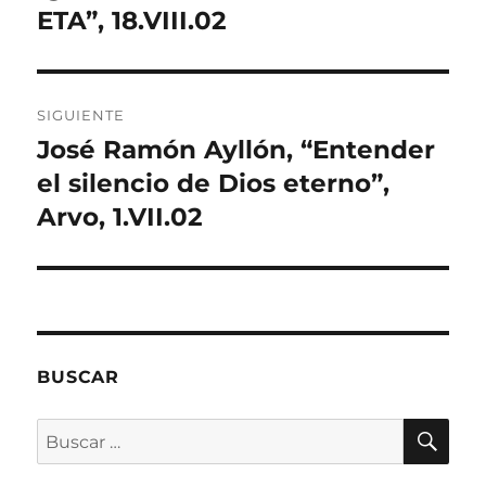
ETA”, 18.VIII.02
SIGUIENTE
José Ramón Ayllón, “Entender
Entrada
siguiente:
el silencio de Dios eterno”,
Arvo, 1.VII.02
BUSCAR
BU
Buscar
por: