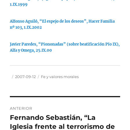
1.IX.1999
Alfonso Aguiló, “El espejo de los deseos”, Hacer Familia
nº 103, 1.IX.2002
Javier Paredes, “Piononadas” (sobre beatificación Pío IX),
Alfa y Omega, 25.IX.00
Autor
Publicado
Categorías
2007-09-12
Fe y valores morales
el
Navegación
ANTERIOR
de
Fernando Sebastián, “La
Entrada
anterior:
Iglesia frente al terrorismo de
entradas