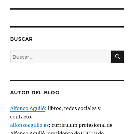
e
n
u
n
a
v
e
n
t
a
BUSCAR
n
a
n
BU
u
Buscar
e
v
por:
a
)
AUTOR DEL BLOG
Alfonso Aguiló
: libros, redes sociales y
contacto.
alfonsoaguilo.es
: curriculum profesional de
Alfonso Aguiló, presidente de CECE y de