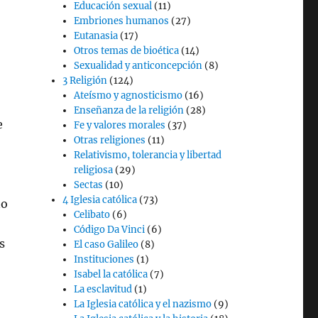
Educación sexual
(11)
Embriones humanos
(27)
Eutanasia
(17)
Otros temas de bioética
(14)
Sexualidad y anticoncepción
(8)
3 Religión
(124)
Ateísmo y agnosticismo
(16)
Enseñanza de la religión
(28)
e
Fe y valores morales
(37)
Otras religiones
(11)
Relativismo, tolerancia y libertad
religiosa
(29)
Sectas
(10)
4 Iglesia católica
(73)
no
Celibato
(6)
Código Da Vinci
(6)
s
El caso Galileo
(8)
Instituciones
(1)
Isabel la católica
(7)
La esclavitud
(1)
La Iglesia católica y el nazismo
(9)