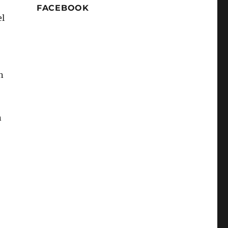
FACEBOOK
el
n
n