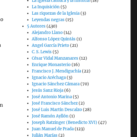
La Iglesia católica y la historia
(18)
La Inquisición
(5)
Las riquezas de la Iglesia
(3)
do
Leyendas negras
(15)
5 Autores
(430)
Alejandro Llano
(14)
Alfonso López Quintás
(1)
a
Angel García Prieto
(21)
C. S. Lewis
(5)
César Vidal Manzanares
(12)
Enrique Monasterio
(16)
Francisco J. Mendiguchía
(22)
Ignacio Aréchaga
(3)
Ignacio Sánchez Cámara
(70)
Jesús Sanz Rioja
(6)
José Antonio Marina
(5)
José Francisco Sánchez
(2)
en
José Luis Martín Descalzo
(28)
José Ramón Ayllón
(1)
Joseph Ratzinger (Benedicto XVI)
(47)
Juan Manuel de Prada
(123)
Julián Marías
(2)