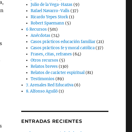
a,
Julio de la Vega-Hazas
(9)
un
Rafael Navarro-Valls
(37)
Ricardo Yepes Stork
(1)
Robert Spaemann
(5)
6 Recursos
(501)
Anécdotas
(74)
Casos prácticos educación familiar
(21)
s
Casos prácticos fe y moral católica
(37)
Frases, citas, refranes
(64)
s
Otros recursos
(5)
Relatos breves
(130)
Relatos de carácter espiritual
(81)
Testimonios
(89)
7. Arenales Red Educativa
(6)
8. Alfonso Aguiló
(1)
ENTRADAS RECIENTES
s