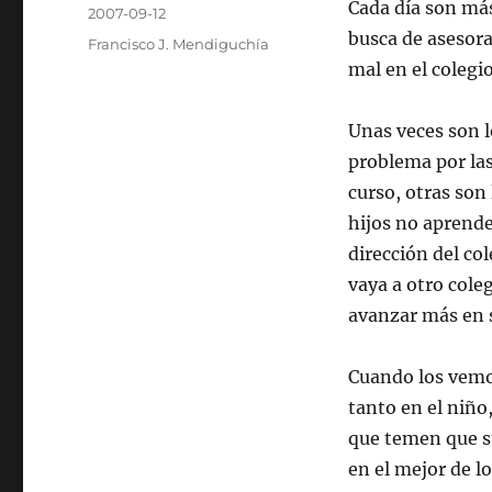
Autor
Cada día son más
Publicado
2007-09-12
el
busca de asesor
Categorías
Francisco J. Mendiguchía
mal en el colegio
Unas veces son l
problema por las
curso, otras son 
hijos no aprende
dirección del co
vaya a otro cole
avanzar más en s
Cuando los vemo
tanto en el niño
que temen que su
en el mejor de l