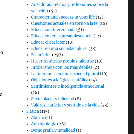
Anécdotas, relatos y reflexiones sobre la
vocación
(51)
Character and success in your life
(12)
Cuestiones actuales en torno a la fe
(26)
Educación diferenciada
(51)
o
Educación en la preadolescencia
(12)
Educar el carácter
(10)
Educar en una sociedad plural
(38)
mo
El carácter
(297)
Hacer rendir los propios talentos
(10)
Intolerancia con los más débiles
(4)
La tolerancia en una sociedad plural
(10)
Objeciones a la Iglesia católica
(14)
e
Sentimientos e inteligencia emocional
(16)
io
Sexo, placer y felicidad
(8)
Valores, carácter y sentido de la vida
(23)
2 Etica
(115)
Aborto
(11)
Antropología
(26)
Demografía y natalidad
(1)