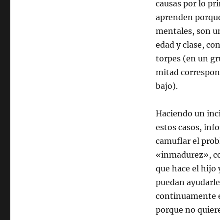
causas por lo pr
aprenden porque 
mentales, son u
edad y clase, co
torpes (en un gr
mitad correspond
bajo).
Haciendo un inci
estos casos, inf
camuflar el pro
«inmadurez», co
que hace el hijo
puedan ayudarles
continuamente e
porque no quier