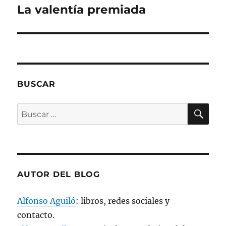
e
a
La valentía premiada
Entrada
b
r
siguiente:
e
e
n
u
n
a
v
e
n
BUSCAR
t
a
n
a
BU
Buscar
n
u
por:
e
v
a
)
AUTOR DEL BLOG
Alfonso Aguiló
: libros, redes sociales y
contacto.