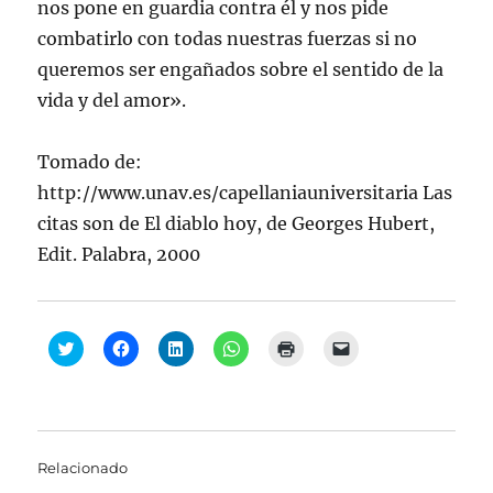
nos pone en guardia contra él y nos pide
combatirlo con todas nuestras fuerzas si no
queremos ser engañados sobre el sentido de la
vida y del amor».
Tomado de:
http://www.unav.es/capellaniauniversitaria Las
citas son de El diablo hoy, de Georges Hubert,
Edit. Palabra, 2000
H
H
H
H
H
H
a
a
a
a
a
a
z
z
z
z
z
z
c
c
c
c
c
c
l
l
l
l
l
l
i
i
i
i
i
i
c
c
c
c
c
c
p
p
p
p
p
p
a
a
a
a
a
a
Relacionado
r
r
r
r
r
r
a
a
a
a
a
a