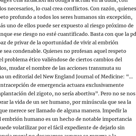
ages Una situación así obliga a actuar en la duda, con
os necesarios, lo cual crea conflictos. Con razón, quiene
peto profundo a todos los seres humanos sin excepción,
s uno de ellos puede ser expuesto al riesgo próximo de
unque ese riesgo no esté cuantificado. Basta con que la p
az de privar de la oportunidad de vivir al embrión
 sea condenable. Quienes no profesan aquel respeto
el problema ético valiéndose de ciertos cambios del
llos, mudar el nombre de las acciones transmuta su
a un editorial del New England Journal of Medicine: “…
ontracepción de emergencia actuara exclusivamente
plantación del zigoto, no sería abortiva”. Pero no se nos
brar la vida de un ser humano, por minúscula que sea la
 que merece ser llamado de alguna manera. Impedir la
l embrión humano es un hecho de notable importancia
uede volatilizar por el fácil expediente de dejarlo sin