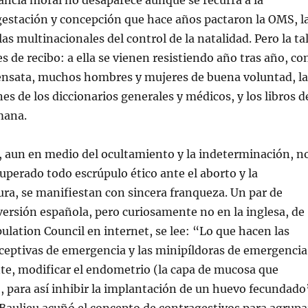
ncia moral no desaparece aunque se recurra a la
gestación y concepción que hace años pactaron la OMS, l
as multinacionales del control de la natalidad. Pero la ta
s de recibo: a ella se vienen resistiendo año tras año, co
ensata, muchos hombres y mujeres de buena voluntad, la
es de los diccionarios generales y médicos, y los libros d
mana.
, aun en medio del ocultamiento y la indeterminación, n
superado todo escrúpulo ético ante el aborto y la
ra, se manifiestan con sincera franqueza. Un par de
versión española, pero curiosamente no en la inglesa, de
pulation Council en internet, se lee: “Lo que hacen las
ceptivas de emergencia y las minipíldoras de emergencia
te, modificar el endometrio (la capa de mucosa que
), para así inhibir la implantación de un huevo fecundado