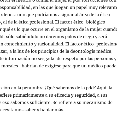
cetar el médico o tomar la mujer la pdd son acciones con
responsabilidad, en las que juegan un papel muy relevant
órdenes: uno que podríamos asignar al área de la ética
o, al de la ética profesional. El factor ético-biológico
r qué es lo que ocurre en el organismo de la mujer cuand
dd: sólo sabiéndolo no daremos palos de ciego y será
on conocimiento y racionalidad. El factor ético-profesion
zar, a la luz de los principios de la deontología médica,
de información no sesgada, de respeto por las personas y
s morales- habrían de exigirse para que un médico pueda
.
ción en la penumbra ¿Qué sabemos de la pdd? Aquí, la
efiere primariamente a su eficacia y seguridad, a sus
e eso sabemos suficiente. Se refiere a su mecanismo de
necesitamos saber y hablar más.