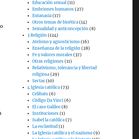
Educación sexual
(11)
Embriones humanos
(27)
Eutanasia
(17)
Otros temas de bioética
(14)
do
Sexualidad y anticoncepción
(8)
3 Religión
(124)
Ateísmo y agnosticismo
(16)
Enseñanza de la religión
(28)
Fe y valores morales
(37)
Otras religiones
(11)
Relativismo, tolerancia y libertad
religiosa
(29)
Sectas
(10)
4 Iglesia católica
(73)
Celibato
(6)
a
Código Da Vinci
(6)
El caso Galileo
(8)
n
Instituciones
(1)
Isabel la católica
(7)
La esclavitud
(1)
La Iglesia católica y el nazismo
(9)