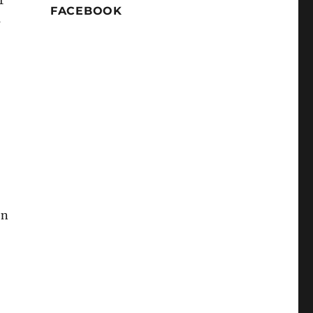
r
FACEBOOK
s
ón