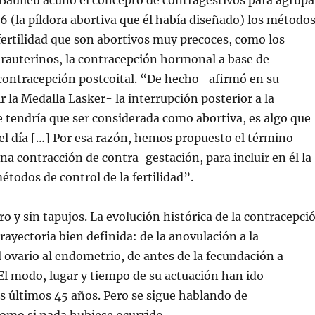
Baulieu acuñó el concepto de contragestivos para agrupa
6 (la píldora abortiva que él había diseñado) los método
 fertilidad que son abortivos muy precoces, como los
trauterinos, la contracepción hormonal a base de
contracepción postcoital. “De hecho -afirmó en su
ir la Medalla Lasker- la interrupción posterior a la
 tendría que ser considerada como abortiva, es algo que
del día […] Por esa razón, hemos propuesto el término
na contracción de contra-gestación, para incluir en él la
étodos de control de la fertilidad”.
ro y sin tapujos. La evolución histórica de la contracepci
rayectoria bien definida: de la anovulación a la
l ovario al endometrio, de antes de la fecundación a
 El modo, lugar y tiempo de su actuación han ido
 últimos 45 años. Pero se sigue hablando de