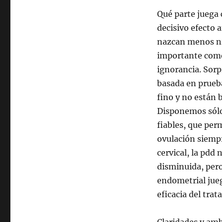
Qué parte juega 
decisivo efecto a
nazcan menos niñ
importante como
ignorancia. Sorp
basada en prueba
fino y no están b
Disponemos sólo
fiables, que per
ovulación siempr
cervical, la pdd
disminuida, pero
endometrial jueg
eficacia del tra