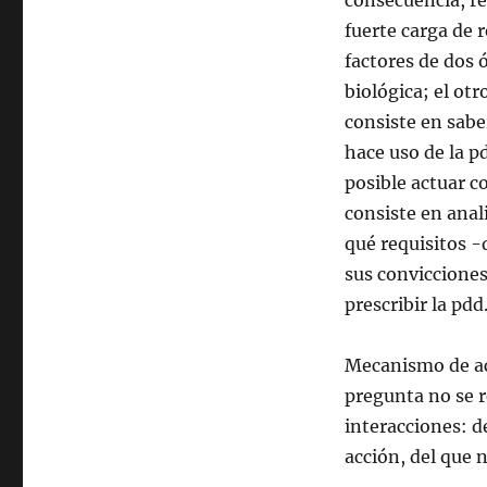
consecuencia, re
fuerte carga de 
factores de dos 
biológica; el otr
consiste en sabe
hace uso de la p
posible actuar c
consiste en anali
qué requisitos -
sus conviccione
prescribir la pdd
Mecanismo de ac
pregunta no se r
interacciones: d
acción, del que 