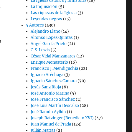
La Iglesia católica y la historia
(18)
La Inquisición
(5)
y
Las riquezas de la Iglesia
(3)
Leyendas negras
(15)
5 Autores
(430)
Alejandro Llano
(14)
Alfonso López Quintás
(1)
a
Angel García Prieto
(21)
C. S. Lewis
(5)
César Vidal Manzanares
(12)
Enrique Monasterio
(16)
Francisco J. Mendiguchía
(22)
a
Ignacio Aréchaga
(3)
Ignacio Sánchez Cámara
(70)
Jesús Sanz Rioja
(6)
José Antonio Marina
(5)
José Francisco Sánchez
(2)
José Luis Martín Descalzo
(28)
José Ramón Ayllón
(1)
Joseph Ratzinger (Benedicto XVI)
(47)
Juan Manuel de Prada
(123)
Julián Marías
(2)