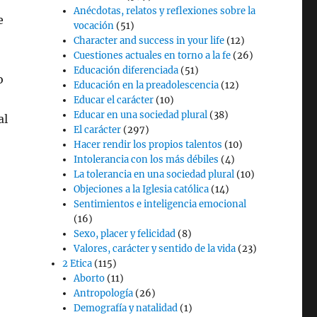
Anécdotas, relatos y reflexiones sobre la
e
vocación
(51)
Character and success in your life
(12)
Cuestiones actuales en torno a la fe
(26)
Educación diferenciada
(51)
o
Educación en la preadolescencia
(12)
Educar el carácter
(10)
Educar en una sociedad plural
(38)
al
El carácter
(297)
Hacer rendir los propios talentos
(10)
Intolerancia con los más débiles
(4)
La tolerancia en una sociedad plural
(10)
Objeciones a la Iglesia católica
(14)
Sentimientos e inteligencia emocional
(16)
Sexo, placer y felicidad
(8)
Valores, carácter y sentido de la vida
(23)
2 Etica
(115)
Aborto
(11)
Antropología
(26)
Demografía y natalidad
(1)