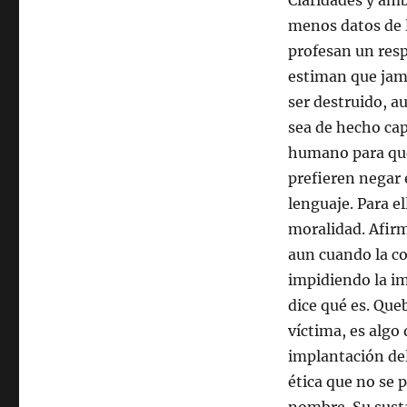
Claridades y amb
menos datos de l
profesan un res
estiman que jamá
ser destruido, a
sea de hecho cap
humano para que
prefieren negar 
lenguaje. Para e
moralidad. Afirm
aun cuando la c
impidiendo la im
dice qué es. Que
víctima, es algo
implantación de
ética que no se p