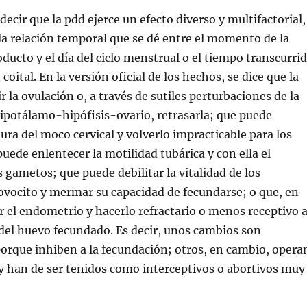
 decir que la pdd ejerce un efecto diverso y multifactorial,
a relación temporal que se dé entre el momento de la
oducto y el día del ciclo menstrual o el tiempo transcurri
 coital. En la versión oficial de los hechos, se dice que la
 la ovulación o, a través de sutiles perturbaciones de la
hipotálamo-hipófisis-ovario, retrasarla; que puede
tura del moco cervical y volverlo impracticable para los
uede enlentecer la motilidad tubárica y con ella el
s gametos; que puede debilitar la vitalidad de los
ovocito y mermar su capacidad de fecundarse; o que, en
ar el endometrio y hacerlo refractario o menos receptivo 
del huevo fecundado. Es decir, unos cambios son
orque inhiben a la fecundación; otros, en cambio, opera
y han de ser tenidos como interceptivos o abortivos muy