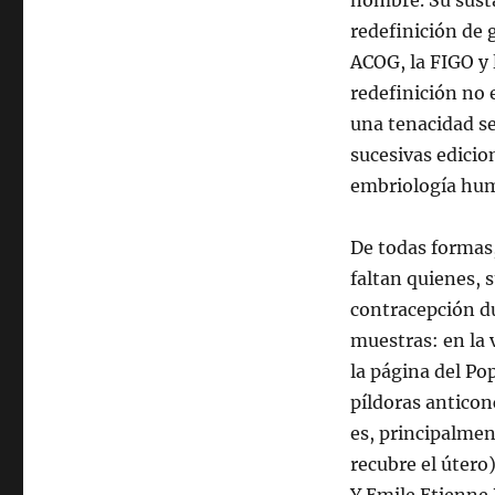
nombre. Su susta
redefinición de 
ACOG, la FIGO y l
redefinición no e
una tenacidad s
sucesivas edicion
embriología hu
De todas formas
faltan quienes, 
contracepción du
muestras: en la 
la página del Po
píldoras anticon
es, principalmen
recubre el útero