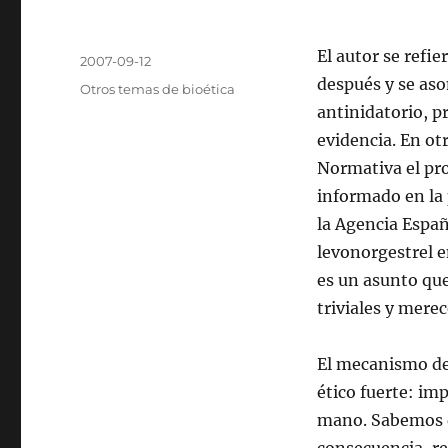
Autor
El autor se refi
Publicado
2007-09-12
el
después y se aso
Categorías
Otros temas de bioética
antinidatorio, p
evidencia. En ot
Normativa el pr
informado en la 
la Agencia Españ
levonorgestrel e
es un asunto qu
triviales y mere
El mecanismo de
ético fuerte: imp
mano. Sabemos q