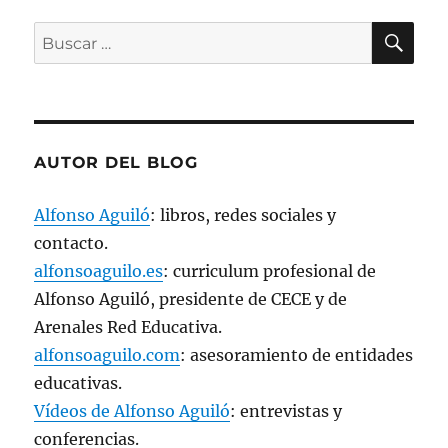
a
v
BU
e
Buscar
n
t
por:
a
n
a
n
u
e
v
AUTOR DEL BLOG
a
)
Alfonso Aguiló
: libros, redes sociales y
contacto.
alfonsoaguilo.es
: curriculum profesional de
Alfonso Aguiló, presidente de CECE y de
Arenales Red Educativa.
alfonsoaguilo.com
: asesoramiento de entidades
educativas.
Vídeos de Alfonso Aguiló
: entrevistas y
conferencias.