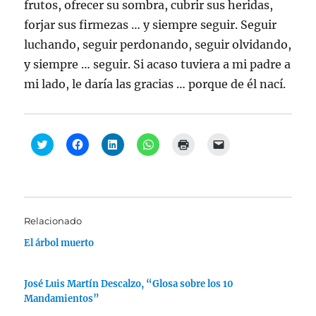
frutos, ofrecer su sombra, cubrir sus heridas,
forjar sus firmezas … y siempre seguir. Seguir
luchando, seguir perdonando, seguir olvidando,
y siempre … seguir. Si acaso tuviera a mi padre a
mi lado, le daría las gracias … porque de él nací.
H
H
H
H
H
H
a
a
a
a
a
a
z
z
z
z
z
z
c
c
c
c
c
c
l
l
l
l
l
l
i
i
i
i
i
i
c
c
c
c
c
c
p
p
p
p
p
p
a
a
a
a
a
a
Relacionado
r
r
r
r
r
r
a
a
a
a
a
a
El árbol muerto
c
c
c
c
i
e
o
o
o
o
m
n
m
m
m
m
p
v
p
p
p
p
r
i
a
a
a
a
i
a
José Luis Martín Descalzo, “Glosa sobre los 10
r
r
r
r
m
r
t
t
t
t
i
u
Mandamientos”
i
i
i
i
r
n