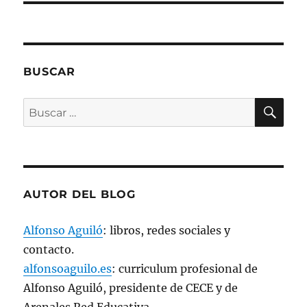
)
)
)
S
e
a
b
r
e
e
n
BUSCAR
u
n
a
BU
v
Buscar
e
n
por:
t
a
n
a
n
u
e
v
AUTOR DEL BLOG
a
)
Alfonso Aguiló
: libros, redes sociales y
contacto.
alfonsoaguilo.es
: curriculum profesional de
Alfonso Aguiló, presidente de CECE y de
Arenales Red Educativa.