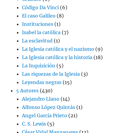
Código Da Vinci
(6)
El caso Galileo
(8)
Instituciones
(1)
Isabel la católica
(7)
La esclavitud
(1)
La Iglesia católica y el nazismo
(9)
La Iglesia católica y la historia
(18)
La Inquisición
(5)
Las riquezas de la Iglesia
(3)
Leyendas negras
(15)
5 Autores
(430)
Alejandro Llano
(14)
Alfonso López Quintás
(1)
Angel García Prieto
(21)
C. S. Lewis
(5)
César Vidal Manzanares
(12)