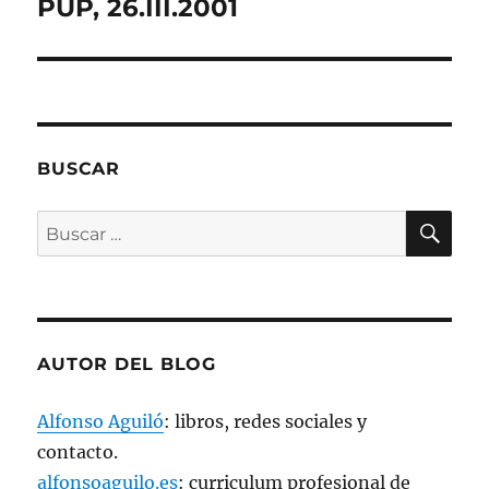
PUP, 26.III.2001
a
v
e
n
t
a
n
a
n
u
e
BUSCAR
v
a
)
BU
Buscar
por:
AUTOR DEL BLOG
Alfonso Aguiló
: libros, redes sociales y
contacto.
alfonsoaguilo.es
: curriculum profesional de