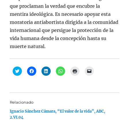
que proclaman la verdad que encubre la
mentira ideológica. Es necesario apoyar esta
moratoria antiabortista dirigida a la comunidad
internacional que persigue la protección de la
vida humana desde la concepción hasta su
muerte natural.
H
H
H
H
H
H
a
a
a
a
a
a
z
z
z
z
z
z
c
c
c
c
c
c
l
l
l
l
l
l
i
i
i
i
i
i
c
c
c
c
c
c
p
p
p
p
p
p
a
a
a
a
a
a
Relacionado
r
r
r
r
r
r
a
a
a
a
a
a
Ignacio Sánchez Cámara, “El valor de la vida”, ABC,
c
c
c
c
i
e
o
o
o
o
m
n
2.VI.04
m
m
m
m
p
v
p
p
p
p
r
i
a
a
a
a
i
a