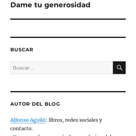
)
a
a
a
(
Dame tu generosidad
Entrada
)
)
)
S
e
a
siguiente:
b
r
e
e
n
u
n
a
v
BUSCAR
e
n
t
BU
a
Buscar
n
a
por:
n
u
e
v
a
)
AUTOR DEL BLOG
Alfonso Aguiló
: libros, redes sociales y
contacto.