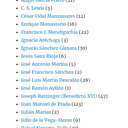
C. S. Lewis
(5)
César Vidal Manzanares
(12)
Enrique Monasterio
(16)
Francisco J. Mendiguchía
(22)
Ignacio Aréchaga
(3)
Ignacio Sánchez Cámara
(70)
Jesús Sanz Rioja
(6)
José Antonio Marina
(5)
José Francisco Sánchez
(2)
José Luis Martín Descalzo
(28)
José Ramón Ayllón
(1)
Joseph Ratzinger (Benedicto XVI)
(47)
Juan Manuel de Prada
(123)
Julián Marías
(2)
Julio de la Vega-Hazas
(9)
Rafael Navarro-Valls
(37)