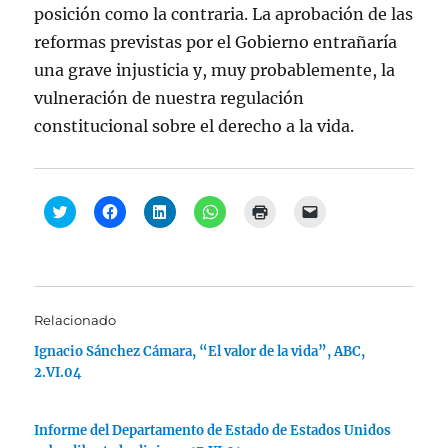
posición como la contraria. La aprobación de las
reformas previstas por el Gobierno entrañaría
una grave injusticia y, muy probablemente, la
vulneración de nuestra regulación
constitucional sobre el derecho a la vida.
H
H
H
H
H
H
a
a
a
a
a
a
z
z
z
z
z
z
c
c
c
c
c
c
l
l
l
l
l
l
i
i
i
i
i
i
c
c
c
c
c
c
p
p
p
p
p
p
a
a
a
a
a
a
Relacionado
r
r
r
r
r
r
a
a
a
a
a
a
Ignacio Sánchez Cámara, “El valor de la vida”, ABC,
c
c
c
c
i
e
o
o
o
o
m
n
2.VI.04
m
m
m
m
p
v
p
p
p
p
r
i
a
a
a
a
i
a
r
r
r
r
m
r
t
t
t
t
i
u
Informe del Departamento de Estado de Estados Unidos
i
i
i
i
r
n