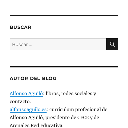
e
n
t
a
n
a
n
BUSCAR
u
e
v
BU
a
Buscar
)
por:
AUTOR DEL BLOG
Alfonso Aguiló
: libros, redes sociales y
contacto.
alfonsoaguilo.es
: curriculum profesional de
Alfonso Aguiló, presidente de CECE y de
Arenales Red Educativa.