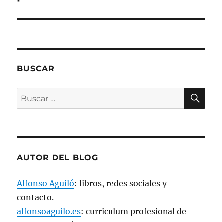
r
e
e
n
u
n
a
v
e
n
BUSCAR
t
a
n
a
BU
Buscar
n
u
por:
e
v
a
)
AUTOR DEL BLOG
Alfonso Aguiló
: libros, redes sociales y
contacto.
alfonsoaguilo.es
: curriculum profesional de