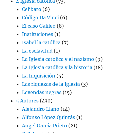
4 Iglesia católica
(73)
Celibato
(6)
Código Da Vinci
(6)
El caso Galileo
(8)
Instituciones
(1)
Isabel la católica
(7)
La esclavitud
(1)
La Iglesia católica y el nazismo
(9)
La Iglesia católica y la historia
(18)
La Inquisición
(5)
Las riquezas de la Iglesia
(3)
Leyendas negras
(15)
5 Autores
(430)
Alejandro Llano
(14)
Alfonso López Quintás
(1)
Angel García Prieto
(21)