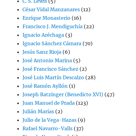
C. S. Lewis
(5)
César Vidal Manzanares
(12)
Enrique Monasterio
(16)
Francisco J. Mendiguchía
(22)
Ignacio Aréchaga
(3)
Ignacio Sánchez Cámara
(70)
Jesús Sanz Rioja
(6)
José Antonio Marina
(5)
José Francisco Sánchez
(2)
José Luis Martín Descalzo
(28)
José Ramón Ayllón
(1)
Joseph Ratzinger (Benedicto XVI)
(47)
Juan Manuel de Prada
(123)
Julián Marías
(2)
Julio de la Vega-Hazas
(9)
Rafael Navarro-Valls
(37)