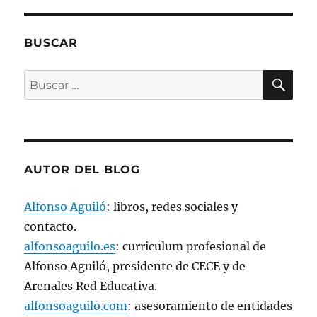
t
a
n
a
n
BUSCAR
u
e
v
BU
a
Buscar
)
por:
AUTOR DEL BLOG
Alfonso Aguiló
: libros, redes sociales y
contacto.
alfonsoaguilo.es
: curriculum profesional de
Alfonso Aguiló, presidente de CECE y de
Arenales Red Educativa.
alfonsoaguilo.com
: asesoramiento de entidades