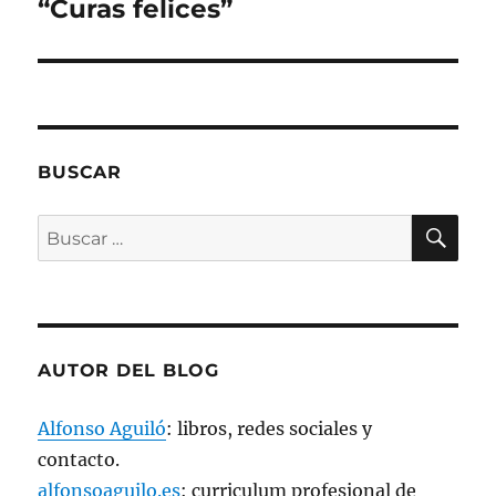
siguiente:
“Curas felices”
b
r
e
e
n
u
n
a
v
e
n
t
BUSCAR
a
n
a
BU
n
Buscar
u
e
por:
v
a
)
AUTOR DEL BLOG
Alfonso Aguiló
: libros, redes sociales y
contacto.
alfonsoaguilo.es
: curriculum profesional de