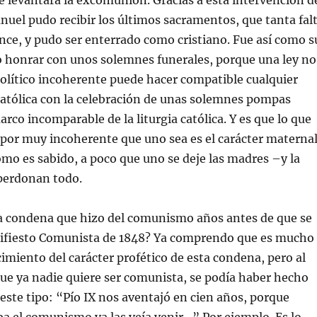
e levantara la excomunión. Gracias a esta intervención d
anuel pudo recibir los últimos sacramentos, que tanta fal
nce, y pudo ser enterrado como cristiano. Fue así como s
o honrar con unos solemnes funerales, porque una ley no
político incoherente puede hacer compatible cualquier
católica con la celebración de unas solemnes pompas
arco incomparable de la liturgia católica. Y es que lo que
 por muy incoherente que uno sea es el carácter materna
como es sabido, a poco que uno se deje las madres –y la
o perdonan todo.
la condena que hizo del comunismo años antes de que se
nifiesto Comunista de 1848? Ya comprendo que es mucho
imiento del carácter profético de esta condena, pero al
ue ya nadie quiere ser comunista, se podía haber hecho
ste tipo: “Pío IX nos aventajó en cien años, porque