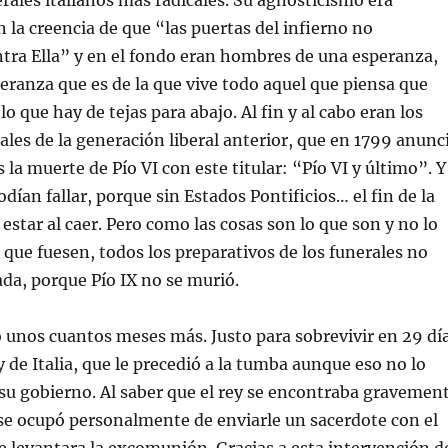
erales italianos más radicales. Su agnosticismo era
 la creencia de que “las puertas del infierno no
tra Ella” y en el fondo eran hombres de una esperanza,
eranza que es de la que vive todo aquel que piensa que
lo que hay de tejas para abajo. Al fin y al cabo eran los
ales de la generación liberal anterior, que en 1799 anunc
 la muerte de Pío VI con este titular: “Pío VI y último”. Y
dían fallar, porque sin Estados Pontificios… el fin de la
 estar al caer. Pero como las cosas son lo que son y no lo
 que fuesen, todos los preparativos de los funerales no
ada, porque Pío IX no se murió.
 unos cuantos meses más. Justo para sobrevivir en 29 dí
 de Italia, que le precedió a la tumba aunque eso no lo
 su gobierno. Al saber que el rey se encontraba gravemen
se ocupó personalmente de enviarle un sacerdote con el