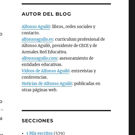
AUTOR DEL BLOG
Alfonso Aguiló
: libros, redes sociales y
contacto.
o
alfonsoaguilo.es
: curriculum profesional de
Alfonso Aguiló, presidente de CECE y de
Arenales Red Educativa.
alfonsoaguilo.com
: asesoramiento de
entidades educativas.
Vídeos de Alfonso Aguiló
: entrevistas y
conferencias.
Noticias de Alfonso Aguiló
: publicadas en
otras páginas web.
o
6-
a
SECCIONES
1 Mis escritos
(579)