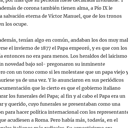
, por más que su persona fuese declarada inviolable. Y
además de corona también tienen alma, a Pío IX le
a salvación eterna de Víctor Manuel, que de los tronos
n los ocupe.
, además, tenían algo en común, andaban los dos muy mal
erse el invierno de 1877 el Papa empeoró, y es que con los
a entonces no era para menos. Los heraldos del laicismo
in novedad bajo sol- pregonaron su inminente
ero con un tono como si les molestase que un papa viejo 
riese ya de una vez. Y lo anunciaron en sus periódicos
documentación que lo cierto es que el gobierno italiano
r los funerales del Papa; al fin y al cabo el Papa era un
ar y querido, cuyo funerales se presentaban como una
n para hacer política internacional con los representant
que acudiesen a Roma. Pero había más, todavía, en el