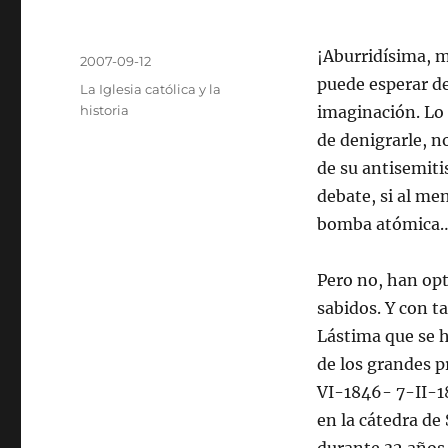
Autor
¡Aburridísima, 
Publicado
2007-09-12
el
puede esperar de
Categorías
La Iglesia católica y la
historia
imaginación. Lo
de denigrarle, n
de su antisemiti
debate, si al me
bomba atómica
Pero no, han opt
sabidos. Y con t
Lástima que se 
de los grandes 
VI-1846- 7-II-18
en la cátedra de