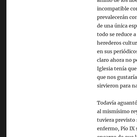
ánimo de los lib
incompatible con
prevalecerán con
de una única esp
todo se reduce a 
herederos cultur
en sus periódicos
claro ahora no po
Iglesia tenía que
que nos gustaría
sirvieron para n
Todavía aguantó
al mismísimo rey
tuviera previsto
enfermo, Pío IX 