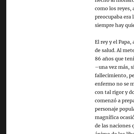
hecho al monarca
como los reyes, 
preocupaba era l
siempre hay quie
El rey y el Papa
de salud. Al met
86 años que tení
–una vez más, s
fallecimiento, p
enfermo no se mu
con tal rigor y 
comenzó a prepara
personaje popul
magnífica ocasió
de las naciones 