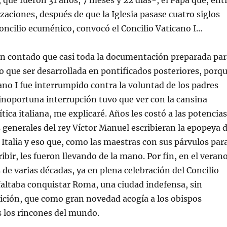
 que fueron 31 años, 7 meses y 22 días-, el Papa que, ent
zaciones, después de que la Iglesia pasase cuatro siglos
concilio ecuménico, convocó el Concilio Vaticano I…
an contado que casi toda la documentación preparada par
vo que ser desarrollada en pontificados posteriores, porq
cano I fue interrumpido contra la voluntad de los padres
 inoportuna interrupción tuvo que ver con la cansina
tica italiana, me explicaré. Años les costó a las potencias
 generales del rey Víctor Manuel escribieran la epopeya 
e Italia y eso que, como las maestras con sus párvulos par
ibir, les fueron llevando de la mano. Por fin, en el veran
 de varias décadas, ya en plena celebración del Concilio
 faltaba conquistar Roma, una ciudad indefensa, sin
nición, que como gran novedad acogía a los obispos
 los rincones del mundo.