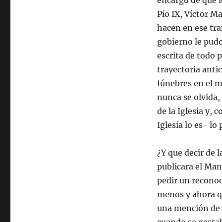
encargo de que l
Pío IX, Víctor M
hacen en ese tra
gobierno le pud
escrita de todo 
trayectoria anti
fúnebres en el m
nunca se olvida,
de la Iglesia y, 
Iglesia lo es- l
¿Y que decir de 
publicara el Ma
pedir un reconoc
menos y ahora q
una mención de e