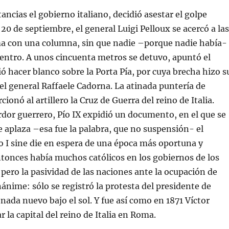
ancias el gobierno italiano, decidió asestar el golpe
a 20 de septiembre, el general Luigi Pelloux se acercó a las
a con una columna, sin que nadie –porque nadie había-
cuentro. A unos cincuenta metros se detuvo, apuntó el
ó hacer blanco sobre la Porta Pía, por cuya brecha hizo s
 el general Raffaele Cadorna. La atinada puntería de
cionó al artillero la Cruz de Guerra del reino de Italia.
rdor guerrero, Pío IX expidió un documento, en el que se
se aplaza –esa fue la palabra, que no suspensión- el
o I sine die en espera de una época más oportuna y
ntonces había muchos católicos en los gobiernos de los
, pero la pasividad de las naciones ante la ocupación de
ánime: sólo se registró la protesta del presidente de
nada nuevo bajo el sol. Y fue así como en 1871 Víctor
 la capital del reino de Italia en Roma.