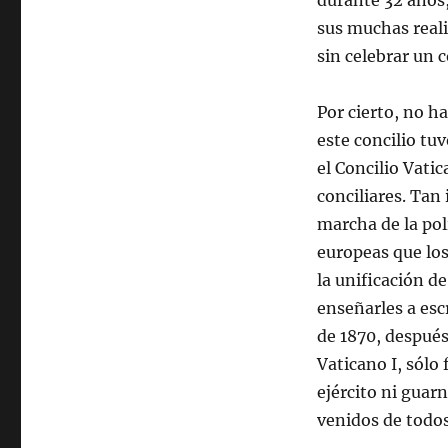
durante 32 años,
sus muchas reali
sin celebrar un 
Por cierto, no h
este concilio tu
el Concilio Vati
conciliares. Tan
marcha de la polí
europeas que los
la unificación d
enseñarles a escr
de 1870, después
Vaticano I, sólo
ejército ni guar
venidos de todos