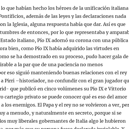
lo que habían hecho los héroes de la unificación italiana
Pontificios, además de las leyes y las declaraciones nada
on la Iglesia, alguna respuesta había que dar. Así es que
stumbres de entonces, por lo que representaba y ampara
l Estado italiano, Pío IX adornó su corona con una pública
a bien, como Pío IX había adquirido las virtudes en
como se ha demostrado en su proceso, pudo hacer gala de
rable a la par que de una paciencia no menos
por eso siguió manteniendo buenas relaciones con el rey
s a Pirri –historiador, no confundir con el gran jugador q
rid- que publicó en cinco volúmenes su Pio IX e Vittorio
o cartegio privato se puede conocer qué es eso del amor
 a los enemigos. El Papa y el rey no se volvieron a ver, pe
uy a menudo, y naturalmente en secreto, porque si se
 los muy liberales gobernantes de Italia algo le hubieron