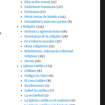
Educación sexual
(11)
Embriones humanos
(27)
Eutanasia
(17)
Otros temas de bioética
(14)
Sexualidad y anticoncepción
(8)
3 Religión
(124)
Ateísmo y agnosticismo
(16)
u
Enseñanza de la religión
(28)
Fe y valores morales
(37)
Otras religiones
(11)
Relativismo, tolerancia y libertad
religiosa
(29)
Sectas
(10)
4 Iglesia católica
(73)
Celibato
(6)
Código Da Vinci
(6)
El caso Galileo
(8)
Instituciones
(1)
Isabel la católica
(7)
La esclavitud
(1)
La Iglesia católica y el nazismo
(9)