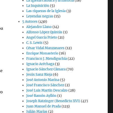
La Iglesia católica y la historia
(18)
La Inquisición
(5)
Las riquezas de la Iglesia
(3)
Leyendas negras
(15)
5 Autores
(430)
Alejandro Llano
(14)
ba
Alfonso López Quintás
(1)
Angel García Prieto
(21)
C. S. Lewis
(5)
César Vidal Manzanares
(12)
Enrique Monasterio
(16)
Francisco J. Mendiguchía
(22)
Ignacio Aréchaga
(3)
Ignacio Sánchez Cámara
(70)
ue
Jesús Sanz Rioja
(6)
José Antonio Marina
(5)
José Francisco Sánchez
(2)
José Luis Martín Descalzo
(28)
ro
José Ramón Ayllón
(1)
Joseph Ratzinger (Benedicto XVI)
(47)
Juan Manuel de Prada
(123)
Julián Marías
(2)