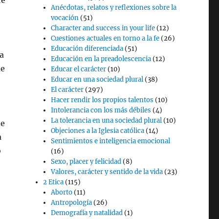
re
Anécdotas, relatos y reflexiones sobre la
vocación
(51)
Character and success in your life
(12)
Cuestiones actuales en torno a la fe
(26)
Educación diferenciada
(51)
a
Educación en la preadolescencia
(12)
ue
Educar el carácter
(10)
Educar en una sociedad plural
(38)
El carácter
(297)
Hacer rendir los propios talentos
(10)
Intolerancia con los más débiles
(4)
La tolerancia en una sociedad plural
(10)
de
Objeciones a la Iglesia católica
(14)
a
Sentimientos e inteligencia emocional
o
(16)
Sexo, placer y felicidad
(8)
Valores, carácter y sentido de la vida
(23)
2 Etica
(115)
Aborto
(11)
Antropología
(26)
Demografía y natalidad
(1)