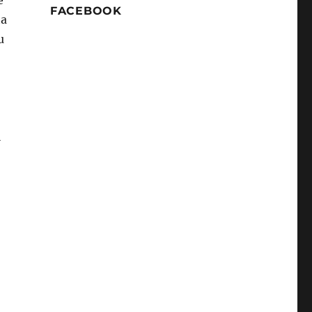
e
FACEBOOK
ta
u
l