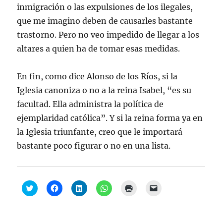
inmigración o las expulsiones de los ilegales,
que me imagino deben de causarles bastante
trastorno. Pero no veo impedido de llegar a los
altares a quien ha de tomar esas medidas.
En fin, como dice Alonso de los Ríos, si la
Iglesia canoniza o no a la reina Isabel, “es su
facultad. Ella administra la política de
ejemplaridad católica”. Y si la reina forma ya en
la Iglesia triunfante, creo que le importará
bastante poco figurar o no en una lista.
H
H
H
H
H
H
a
a
a
a
a
a
z
z
z
z
z
z
c
c
c
c
c
c
l
l
l
l
l
l
i
i
i
i
i
i