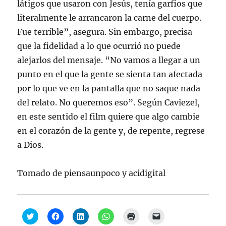
látigos que usaron con Jesús, tenía garfios que
literalmente le arrancaron la carne del cuerpo.
Fue terrible”, asegura. Sin embargo, precisa
que la fidelidad a lo que ocurrió no puede
alejarlos del mensaje. “No vamos a llegar a un
punto en el que la gente se sienta tan afectada
por lo que ve en la pantalla que no saque nada
del relato. No queremos eso”. Según Caviezel,
en este sentido el film quiere que algo cambie
en el corazón de la gente y, de repente, regrese
a Dios.
Tomado de piensaunpoco y acidigital
H
H
H
H
H
H
a
a
a
a
a
a