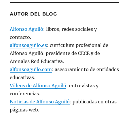
a
n
u
e
AUTOR DEL BLOG
v
a
)
Alfonso Aguiló
: libros, redes sociales y
contacto.
alfonsoaguilo.es
: curriculum profesional de
Alfonso Aguiló, presidente de CECE y de
Arenales Red Educativa.
alfonsoaguilo.com
: asesoramiento de entidades
educativas.
Vídeos de Alfonso Aguiló
: entrevistas y
conferencias.
Noticias de Alfonso Aguiló
: publicadas en otras
páginas web.