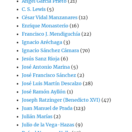
Angel García Prieto
(21)
C. S. Lewis
(5)
César Vidal Manzanares
(12)
Enrique Monasterio
(16)
Francisco J. Mendiguchía
(22)
Ignacio Aréchaga
(3)
Ignacio Sánchez Cámara
(70)
Jesús Sanz Rioja
(6)
José Antonio Marina
(5)
José Francisco Sánchez
(2)
José Luis Martín Descalzo
(28)
José Ramón Ayllón
(1)
Joseph Ratzinger (Benedicto XVI)
(47)
Juan Manuel de Prada
(123)
Julián Marías
(2)
Julio de la Vega-Hazas
(9)