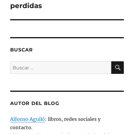
e
a
siguiente:
perdidas
b
r
e
e
n
u
n
a
v
e
n
BUSCAR
t
a
n
a
BU
Buscar
n
u
por:
e
v
a
)
AUTOR DEL BLOG
Alfonso Aguiló
: libros, redes sociales y
contacto.