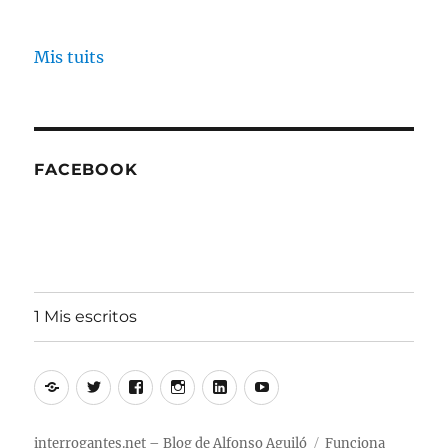
Mis tuits
FACEBOOK
1 Mis escritos
Alfonso
Twitter
Facebook
Instagram
Linkedin
Youtube
Aguiló
interrogantes.net – Blog de Alfonso Aguiló
Funciona