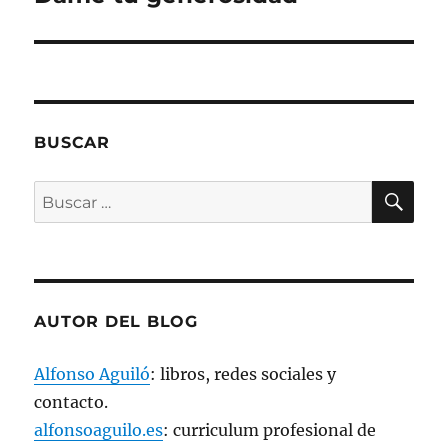
)
a
a
a
(
)
)
)
S
siguiente:
e
a
b
r
e
e
n
u
n
BUSCAR
a
v
e
n
BU
Buscar
t
a
por:
n
a
n
u
e
v
a
)
AUTOR DEL BLOG
Alfonso Aguiló
: libros, redes sociales y
contacto.
alfonsoaguilo.es
: curriculum profesional de