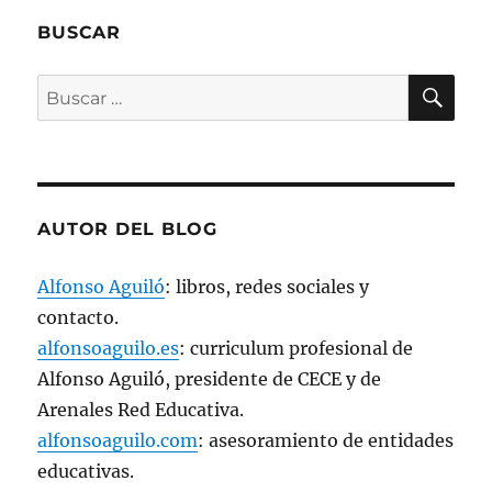
t
a
n
BUSCAR
a
n
u
BU
e
Buscar
v
a
por:
)
AUTOR DEL BLOG
Alfonso Aguiló
: libros, redes sociales y
contacto.
alfonsoaguilo.es
: curriculum profesional de
Alfonso Aguiló, presidente de CECE y de
Arenales Red Educativa.
alfonsoaguilo.com
: asesoramiento de entidades
educativas.