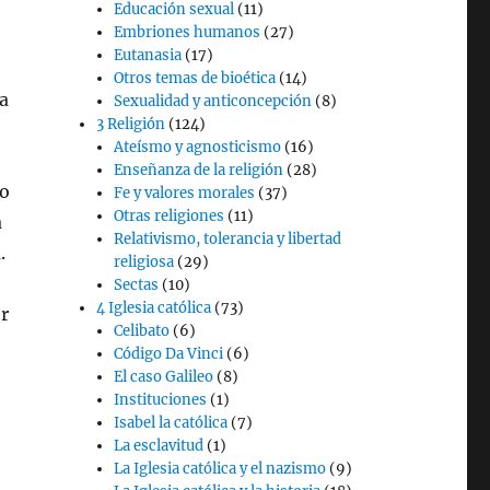
Educación sexual
(11)
Embriones humanos
(27)
Eutanasia
(17)
Otros temas de bioética
(14)
a
Sexualidad y anticoncepción
(8)
3 Religión
(124)
Ateísmo y agnosticismo
(16)
Enseñanza de la religión
(28)
lo
Fe y valores morales
(37)
Otras religiones
(11)
a
Relativismo, tolerancia y libertad
.
religiosa
(29)
Sectas
(10)
4 Iglesia católica
(73)
or
Celibato
(6)
Código Da Vinci
(6)
El caso Galileo
(8)
Instituciones
(1)
Isabel la católica
(7)
La esclavitud
(1)
La Iglesia católica y el nazismo
(9)