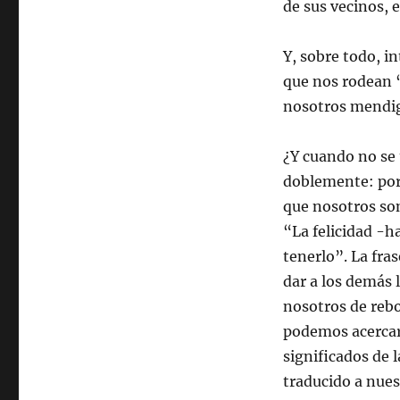
de sus vecinos, e
Y, sobre todo, i
que nos rodean 
nosotros mendi
¿Y cuando no se 
doblemente: porq
que nosotros so
“La felicidad -h
tenerlo”. La fra
dar a los demás 
nosotros de rebo
podemos acercar
significados de l
traducido a nues