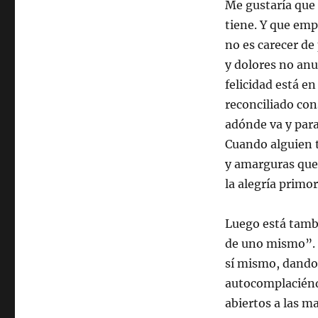
Me gustaría que 
tiene. Y que emp
no es carecer de
y dolores no anul
felicidad está en
reconciliado con
adónde va y para
Cuando alguien t
y amarguras qued
la alegría primor
Luego está tambi
de uno mismo”. N
sí mismo, dando 
autocomplaciéndo
abiertos a las m