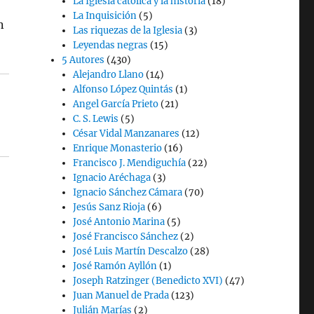
La Iglesia católica y la historia
(18)
La Inquisición
(5)
n
Las riquezas de la Iglesia
(3)
Leyendas negras
(15)
5 Autores
(430)
Alejandro Llano
(14)
Alfonso López Quintás
(1)
Angel García Prieto
(21)
C. S. Lewis
(5)
César Vidal Manzanares
(12)
Enrique Monasterio
(16)
Francisco J. Mendiguchía
(22)
Ignacio Aréchaga
(3)
Ignacio Sánchez Cámara
(70)
Jesús Sanz Rioja
(6)
José Antonio Marina
(5)
José Francisco Sánchez
(2)
José Luis Martín Descalzo
(28)
José Ramón Ayllón
(1)
Joseph Ratzinger (Benedicto XVI)
(47)
Juan Manuel de Prada
(123)
Julián Marías
(2)