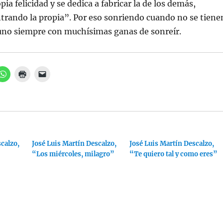
ia felicidad y se dedica a fabricar la de los demás,
trando la propia”. Por eso sonriendo cuando no se tiene
uno siempre con muchísimas ganas de sonreír.
H
H
H
a
a
a
z
z
z
c
c
c
l
l
l
i
i
i
c
c
c
p
p
p
a
a
a
r
r
r
a
a
a
calzo,
c
i
José Luis Martín Descalzo,
e
José Luis Martín Descalzo,
o
m
n
“Los miércoles, milagro”
“Te quiero tal y como eres”
m
p
v
p
r
i
a
i
a
r
m
r
t
i
u
i
r
n
r
(
e
e
S
n
n
e
l
W
a
a
h
b
c