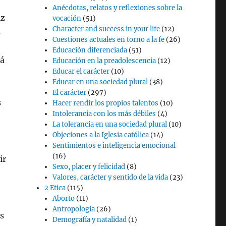
Anécdotas, relatos y reflexiones sobre la
iz
vocación
(51)
Character and success in your life
(12)
s
Cuestiones actuales en torno a la fe
(26)
Educación diferenciada
(51)
tá
Educación en la preadolescencia
(12)
Educar el carácter
(10)
Educar en una sociedad plural
(38)
El carácter
(297)
s
Hacer rendir los propios talentos
(10)
Intolerancia con los más débiles
(4)
La tolerancia en una sociedad plural
(10)
Objeciones a la Iglesia católica
(14)
Sentimientos e inteligencia emocional
(16)
ir
Sexo, placer y felicidad
(8)
Valores, carácter y sentido de la vida
(23)
2 Etica
(115)
Aborto
(11)
Antropología
(26)
os
Demografía y natalidad
(1)