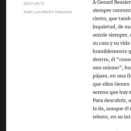
Autor
A Gerard Bessier
Publicado
2007-09-12
el
siempre content
Categorías
José Luis Martín Descalzo
cierto, que tambi
inquietud, de ma
sonríe siempre, 
su cara y su vid
humildemente que
dentro, él “cono
uno mismo”, busc
pájaro, en una f
que ellos tienen
sereno que hay e
Para descubrir, 
la da, aunque él 
rebote, en su int