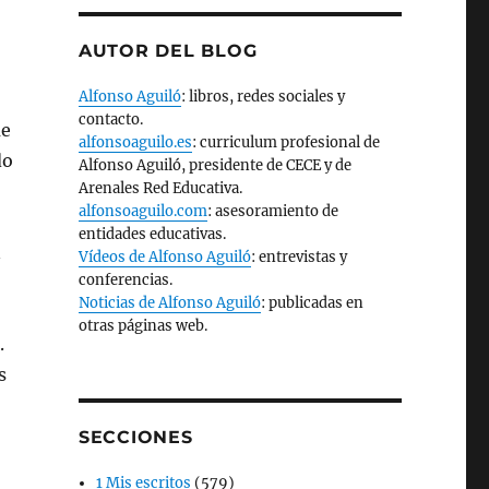
AUTOR DEL BLOG
Alfonso Aguiló
: libros, redes sociales y
contacto.
ue
alfonsoaguilo.es
: curriculum profesional de
do
Alfonso Aguiló, presidente de CECE y de
Arenales Red Educativa.
alfonsoaguilo.com
: asesoramiento de
entidades educativas.
n
Vídeos de Alfonso Aguiló
: entrevistas y
conferencias.
Noticias de Alfonso Aguiló
: publicadas en
otras páginas web.
.
s
SECCIONES
1 Mis escritos
(579)