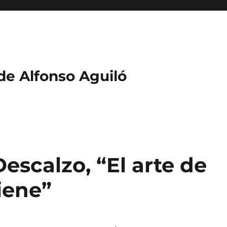
 de Alfonso Aguiló
escalzo, “El arte de
iene”