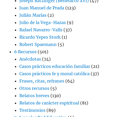
Joseph Ratzinger (Benedicto XVI)
(47)
Juan Manuel de Prada
(123)
Julián Marías
(2)
Julio de la Vega-Hazas
(9)
Rafael Navarro-Valls
(37)
Ricardo Yepes Stork
(1)
Robert Spaemann
(5)
6 Recursos
(501)
Anécdotas
(74)
Casos prácticos educación familiar
(21)
Casos prácticos fe y moral católica
(37)
Frases, citas, refranes
(64)
Otros recursos
(5)
Relatos breves
(130)
Relatos de carácter espiritual
(81)
Testimonios
(89)