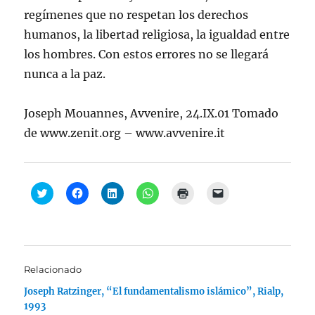
regímenes que no respetan los derechos
humanos, la libertad religiosa, la igualdad entre
los hombres. Con estos errores no se llegará
nunca a la paz.
Joseph Mouannes, Avvenire, 24.IX.01 Tomado
de www.zenit.org – www.avvenire.it
H
H
H
H
H
H
a
a
a
a
a
a
z
z
z
z
z
z
c
c
c
c
c
c
l
l
l
l
l
l
i
i
i
i
i
i
c
c
c
c
c
c
p
p
p
p
p
p
a
a
a
a
a
a
Relacionado
r
r
r
r
r
r
a
a
a
a
a
a
Joseph Ratzinger, “El fundamentalismo islámico”, Rialp,
c
c
c
c
i
e
o
o
o
o
m
n
1993
m
m
m
m
p
v