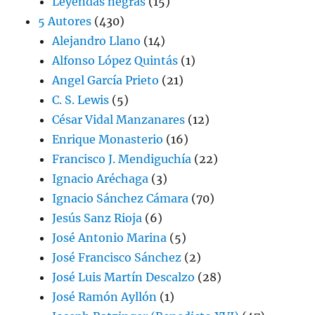
Leyendas negras
(15)
5 Autores
(430)
Alejandro Llano
(14)
Alfonso López Quintás
(1)
Angel García Prieto
(21)
C. S. Lewis
(5)
César Vidal Manzanares
(12)
Enrique Monasterio
(16)
Francisco J. Mendiguchía
(22)
Ignacio Aréchaga
(3)
Ignacio Sánchez Cámara
(70)
Jesús Sanz Rioja
(6)
José Antonio Marina
(5)
José Francisco Sánchez
(2)
José Luis Martín Descalzo
(28)
José Ramón Ayllón
(1)