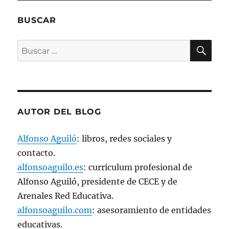
n
a
n
BUSCAR
u
e
v
BU
a
Buscar
)
por:
AUTOR DEL BLOG
Alfonso Aguiló
: libros, redes sociales y
contacto.
alfonsoaguilo.es
: curriculum profesional de
Alfonso Aguiló, presidente de CECE y de
Arenales Red Educativa.
alfonsoaguilo.com
: asesoramiento de entidades
educativas.