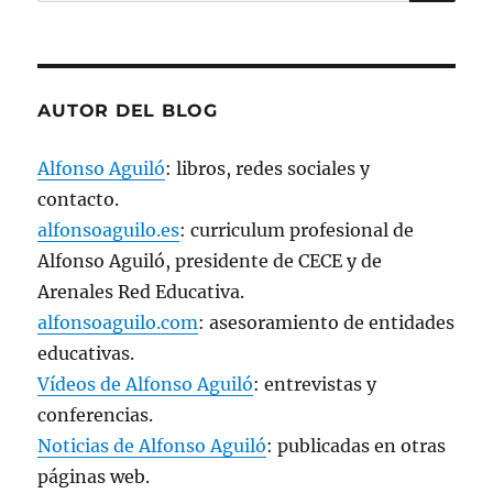
por:
u
e
v
a
)
AUTOR DEL BLOG
Alfonso Aguiló
: libros, redes sociales y
contacto.
alfonsoaguilo.es
: curriculum profesional de
Alfonso Aguiló, presidente de CECE y de
Arenales Red Educativa.
alfonsoaguilo.com
: asesoramiento de entidades
educativas.
Vídeos de Alfonso Aguiló
: entrevistas y
conferencias.
Noticias de Alfonso Aguiló
: publicadas en otras
páginas web.