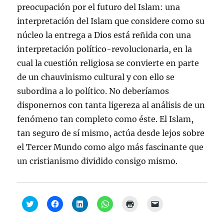
preocupación por el futuro del Islam: una
interpretación del Islam que considere como su
núcleo la entrega a Dios está reñida con una
interpretación político-revolucionaria, en la
cual la cuestión religiosa se convierte en parte
de un chauvinismo cultural y con ello se
subordina a lo político. No deberíamos
disponernos con tanta ligereza al análisis de un
fenómeno tan completo como éste. El Islam,
tan seguro de sí mismo, actúa desde lejos sobre
el Tercer Mundo como algo más fascinante que
un cristianismo dividido consigo mismo.
H
H
H
H
H
H
a
a
a
a
a
a
z
z
z
z
z
z
c
c
c
c
c
c