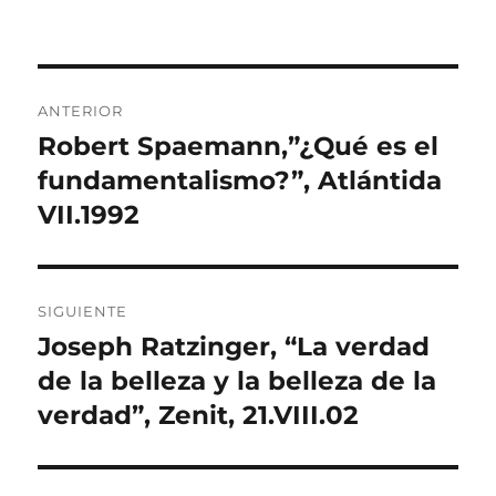
el
Navegación
ANTERIOR
de
Robert Spaemann,”¿Qué es el
Entrada
anterior:
fundamentalismo?”, Atlántida
entradas
VII.1992
SIGUIENTE
Joseph Ratzinger, “La verdad
Entrada
siguiente:
de la belleza y la belleza de la
verdad”, Zenit, 21.VIII.02