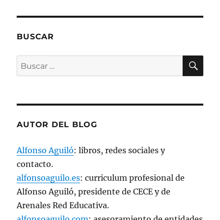
BUSCAR
BU
Buscar
por:
AUTOR DEL BLOG
Alfonso Aguiló
: libros, redes sociales y
contacto.
alfonsoaguilo.es
: curriculum profesional de
Alfonso Aguiló, presidente de CECE y de
Arenales Red Educativa.
alfonsoaguilo.com
: asesoramiento de entidades