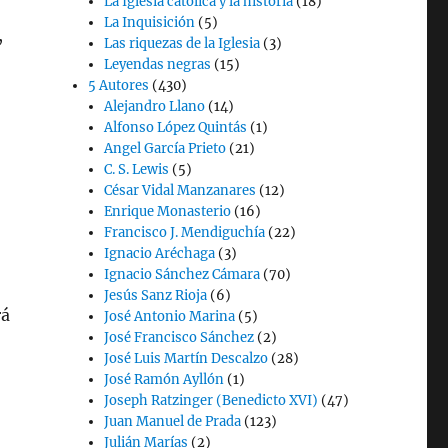
La Iglesia católica y la historia
(18)
La Inquisición
(5)
,
Las riquezas de la Iglesia
(3)
Leyendas negras
(15)
5 Autores
(430)
Alejandro Llano
(14)
Alfonso López Quintás
(1)
Angel García Prieto
(21)
C. S. Lewis
(5)
César Vidal Manzanares
(12)
Enrique Monasterio
(16)
Francisco J. Mendiguchía
(22)
Ignacio Aréchaga
(3)
Ignacio Sánchez Cámara
(70)
Jesús Sanz Rioja
(6)
rá
José Antonio Marina
(5)
José Francisco Sánchez
(2)
José Luis Martín Descalzo
(28)
José Ramón Ayllón
(1)
Joseph Ratzinger (Benedicto XVI)
(47)
Juan Manuel de Prada
(123)
Julián Marías
(2)