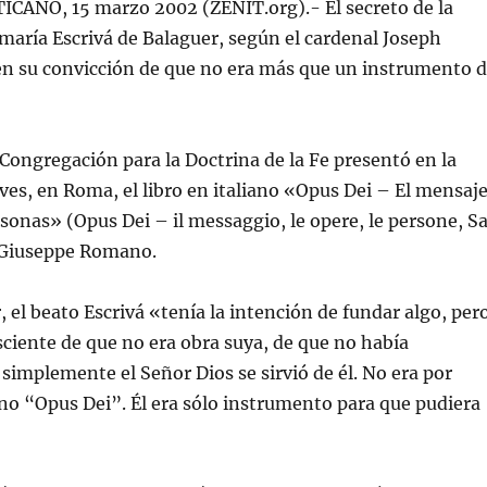
CANO, 15 marzo 2002 (ZENIT.org).- El secreto de la
maría Escrivá de Balaguer, según el cardenal Joseph
en su convicción de que no era más que un instrumento 
a Congregación para la Doctrina de la Fe presentó en la
eves, en Roma, el libro en italiano «Opus Dei – El mensaje
ersonas» (Opus Dei – il messaggio, le opere, le persone, S
 Giuseppe Romano.
 el beato Escrivá «tenía la intención de fundar algo, per
ciente de que no era obra suya, de que no había
simplemente el Señor Dios se sirvió de él. No era por
ino “Opus Dei”. Él era sólo instrumento para que pudiera