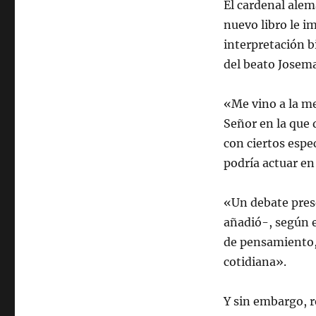
El cardenal alem
nuevo libro le i
interpretación b
del beato Josema
«Me vino a la m
Señor en la que 
con ciertos espe
podría actuar en
«Un debate prese
añadió-, según el
de pensamiento, 
cotidiana».
Y sin embargo, r