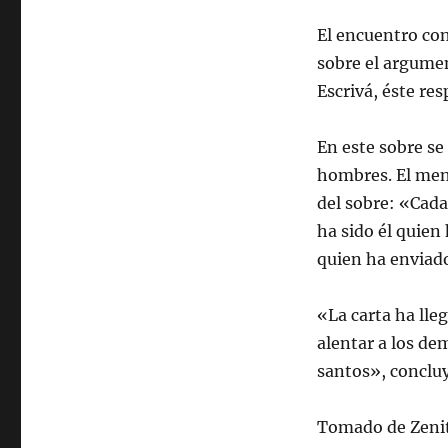
El encuentro co
sobre el argume
Escrivá, éste re
En este sobre se 
hombres. El men
del sobre: «Cada
ha sido él quien 
quien ha enviado
«La carta ha lle
alentar a los de
santos», concl
Tomado de Zeni