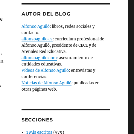
AUTOR DEL BLOG
de
Alfonso Aguiló
: libros, redes sociales y
contacto.
alfonsoaguilo.es
: curriculum profesional de
Alfonso Aguiló, presidente de CECE y de
Arenales Red Educativa.
,
alfonsoaguilo.com
: asesoramiento de
an
entidades educativas.
Vídeos de Alfonso Aguiló
: entrevistas y
conferencias.
Noticias de Alfonso Aguiló
: publicadas en
o
otras páginas web.
SECCIONES
1 Mis escritos
(579)