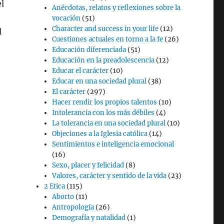
el
Anécdotas, relatos y reflexiones sobre la
vocación
(51)
Character and success in your life
(12)
l
Cuestiones actuales en torno a la fe
(26)
Educación diferenciada
(51)
Educación en la preadolescencia
(12)
Educar el carácter
(10)
Educar en una sociedad plural
(38)
El carácter
(297)
Hacer rendir los propios talentos
(10)
Intolerancia con los más débiles
(4)
La tolerancia en una sociedad plural
(10)
Objeciones a la Iglesia católica
(14)
Sentimientos e inteligencia emocional
(16)
Sexo, placer y felicidad
(8)
Valores, carácter y sentido de la vida
(23)
2 Etica
(115)
Aborto
(11)
Antropología
(26)
Demografía y natalidad
(1)