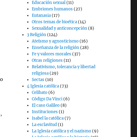
Educación sexual
(11)
Embriones humanos
(27)
Eutanasia
(17)
Otros temas de bioética
(14)
Sexualidad y anticoncepción
(8)
3 Religión
(124)
Ateísmo y agnosticismo
(16)
Enseñanza de la religión
(28)
Fe y valores morales
(37)
Otras religiones
(11)
Relativismo, tolerancia y libertad
religiosa
(29)
lo
Sectas
(10)
4 Iglesia católica
(73)
Celibato
(6)
Código Da Vinci
(6)
El caso Galileo
(8)
Instituciones
(1)
,
Isabel la católica
(7)
La esclavitud
(1)
La Iglesia católica y el nazismo
(9)