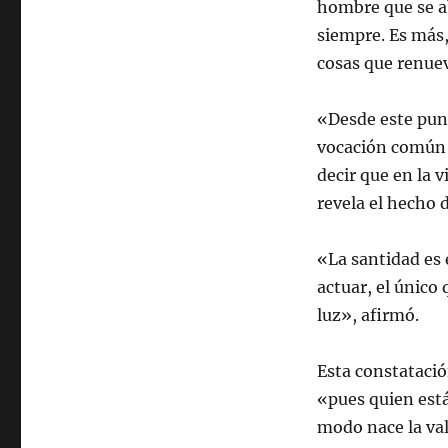
hombre que se ab
siempre. Es más,
cosas que renue
«Desde este punt
vocación común a
decir que en la v
revela el hecho 
«La santidad es 
actuar, el único
luz», afirmó.
Esta constatació
«pues quien está
modo nace la va