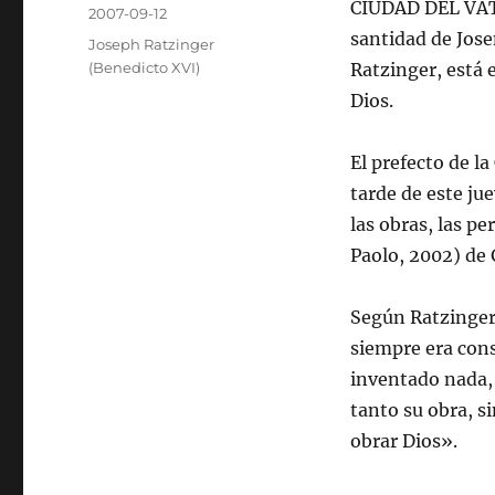
Autor
CIUDAD DEL VATI
Publicado
2007-09-12
el
santidad de Jose
Categorías
Joseph Ratzinger
(Benedicto XVI)
Ratzinger, está 
Dios.
El prefecto de l
tarde de este ju
las obras, las p
Paolo, 2002) de
Según Ratzinger,
siempre era cons
inventado nada, 
tanto su obra, s
obrar Dios».