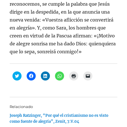
reconocemos, se cumple la palabra que Jesús
dirige en la despedida, en la que anuncia una
nueva venida: «Vuestra aflicción se convertirá
en alegría». Y, como Sara, los hombres que
creen en virtud de la Pascua afirman: «¡Motivo
de alegre sonrisa me ha dado Dios: quienquiera
que lo sepa, sonreirá conmigo!»
H
H
H
H
H
H
a
a
a
a
a
a
z
z
z
z
z
z
c
c
c
c
c
c
l
l
l
l
l
l
i
i
i
i
i
i
c
c
c
c
c
c
p
p
p
p
p
p
a
a
a
a
a
a
Relacionado
r
r
r
r
r
r
a
a
a
a
a
a
Joseph Ratzinger, “Por qué el cristianismo no es visto
c
c
c
c
i
e
o
o
o
o
m
n
como fuente de alegría”, Zenit, 7.V.04
m
m
m
m
p
v
p
p
p
p
r
i