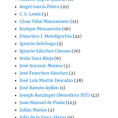
Angel García Prieto
(21)
C. S. Lewis
(5)
César Vidal Manzanares
(12)
Enrique Monasterio
(16)
Francisco J. Mendiguchía
(22)
Ignacio Aréchaga
(3)
Ignacio Sánchez Cámara
(70)
Jesús Sanz Rioja
(6)
José Antonio Marina
(5)
José Francisco Sánchez
(2)
José Luis Martín Descalzo
(28)
José Ramón Ayllón
(1)
Joseph Ratzinger (Benedicto XVI)
(47)
Juan Manuel de Prada
(123)
Julián Marías
(2)
Julio de la Vega-Hazas
(9)