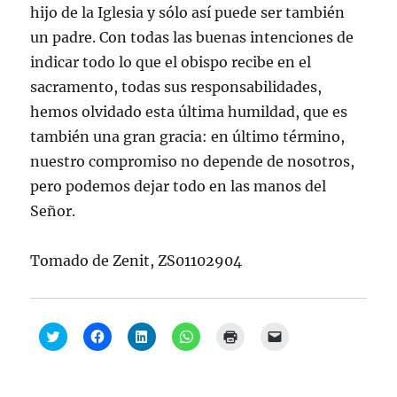
hijo de la Iglesia y sólo así puede ser también
un padre. Con todas las buenas intenciones de
indicar todo lo que el obispo recibe en el
sacramento, todas sus responsabilidades,
hemos olvidado esta última humildad, que es
también una gran gracia: en último término,
nuestro compromiso no depende de nosotros,
pero podemos dejar todo en las manos del
Señor.
Tomado de Zenit, ZS01102904
H
H
H
H
H
H
a
a
a
a
a
a
z
z
z
z
z
z
c
c
c
c
c
c
l
l
l
l
l
l
i
i
i
i
i
i