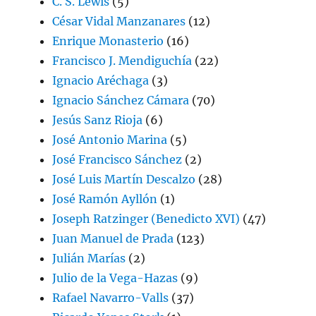
C. S. Lewis
(5)
César Vidal Manzanares
(12)
Enrique Monasterio
(16)
Francisco J. Mendiguchía
(22)
Ignacio Aréchaga
(3)
Ignacio Sánchez Cámara
(70)
Jesús Sanz Rioja
(6)
José Antonio Marina
(5)
José Francisco Sánchez
(2)
José Luis Martín Descalzo
(28)
José Ramón Ayllón
(1)
Joseph Ratzinger (Benedicto XVI)
(47)
Juan Manuel de Prada
(123)
Julián Marías
(2)
Julio de la Vega-Hazas
(9)
Rafael Navarro-Valls
(37)