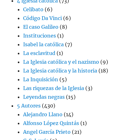
4 Iglesia católica
(73)
Celibato
(6)
Código Da Vinci
(6)
El caso Galileo
(8)
Instituciones
(1)
Isabel la católica
(7)
La esclavitud
(1)
La Iglesia católica y el nazismo
(9)
La Iglesia católica y la historia
(18)
La Inquisición
(5)
Las riquezas de la Iglesia
(3)
Leyendas negras
(15)
5 Autores
(430)
Alejandro Llano
(14)
Alfonso López Quintás
(1)
Angel García Prieto
(21)