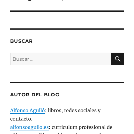
u
n
a
v
e
n
t
a
n
a
n
BUSCAR
u
e
v
BU
a
Buscar
)
por:
AUTOR DEL BLOG
Alfonso Aguiló
: libros, redes sociales y
contacto.
alfonsoaguilo.es
: curriculum profesional de