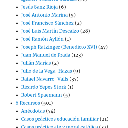
Jesús Sanz Rioja
(6)
José Antonio Marina
(5)
José Francisco Sánchez
(2)
José Luis Martín Descalzo
(28)
José Ramón Ayllón
(1)
Joseph Ratzinger (Benedicto XVI)
(47)
Juan Manuel de Prada
(123)
Julián Marías
(2)
Julio de la Vega-Hazas
(9)
Rafael Navarro-Valls
(37)
Ricardo Yepes Stork
(1)
Robert Spaemann
(5)
6 Recursos
(501)
Anécdotas
(74)
Casos prácticos educación familiar
(21)
Casos prácticos fe y moral católica
(37)