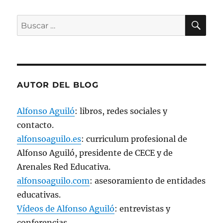
a
v
e
BU
Buscar
n
t
por:
a
n
a
n
u
e
v
a
AUTOR DEL BLOG
)
Alfonso Aguiló
: libros, redes sociales y
contacto.
alfonsoaguilo.es
: curriculum profesional de
Alfonso Aguiló, presidente de CECE y de
Arenales Red Educativa.
alfonsoaguilo.com
: asesoramiento de entidades
educativas.
Vídeos de Alfonso Aguiló
: entrevistas y
conferencias.