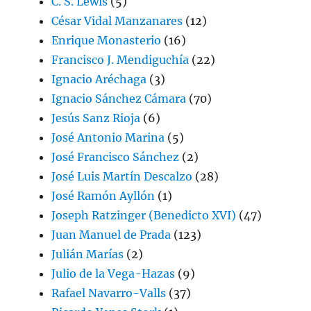
C. S. Lewis
(5)
César Vidal Manzanares
(12)
Enrique Monasterio
(16)
Francisco J. Mendiguchía
(22)
Ignacio Aréchaga
(3)
Ignacio Sánchez Cámara
(70)
Jesús Sanz Rioja
(6)
José Antonio Marina
(5)
José Francisco Sánchez
(2)
José Luis Martín Descalzo
(28)
José Ramón Ayllón
(1)
Joseph Ratzinger (Benedicto XVI)
(47)
Juan Manuel de Prada
(123)
Julián Marías
(2)
Julio de la Vega-Hazas
(9)
Rafael Navarro-Valls
(37)