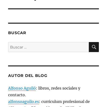
e
e
n
u
n
a
v
e
n
t
a
BUSCAR
n
a
n
BU
u
Buscar
e
v
por:
a
)
AUTOR DEL BLOG
Alfonso Aguiló
: libros, redes sociales y
contacto.
alfonsoaguilo.es
: curriculum profesional de