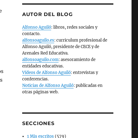
e
AUTOR DEL BLOG
Alfonso Aguiló
: libros, redes sociales y
contacto.
alfonsoaguilo.es
: curriculum profesional de
Alfonso Aguiló, presidente de CECE y de
Arenales Red Educativa.
alfonsoaguilo.com
: asesoramiento de
entidades educativas.
os
Vídeos de Alfonso Aguiló
: entrevistas y
conferencias.
os
Noticias de Alfonso Aguiló
: publicadas en
otras páginas web.
SECCIONES
1 Mis escritos
(579)