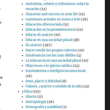
Anécdotas, relatos y reflexiones sobre la
s
vocación
(51)
Character and success in your life
(12)
Cuestiones actuales en torno a la fe
(26)
e
Educación diferenciada
(51)
Educación en la preadolescencia
(12)
Educar el carácter
(10)
Educar en una sociedad plural
(38)
El carácter
(297)
Hacer rendir los propios talentos
(10)
Intolerancia con los más débiles
(4)
l
La tolerancia en una sociedad plural
(10)
Objeciones a la Iglesia católica
(14)
Sentimientos e inteligencia emocional
(16)
se
Sexo, placer y felicidad
(8)
a
Valores, carácter y sentido de la vida
(23)
2 Etica
(115)
Aborto
(11)
Antropología
(26)
Demografía y natalidad
(1)