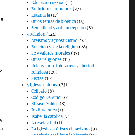
í
Educación sexual
(11)
Embriones humanos
(27)
a
Eutanasia
(17)
be
Otros temas de bioética
(14)
Sexualidad y anticoncepción
(8)
3 Religión
(124)
Ateísmo y agnosticismo
(16)
Enseñanza de la religión
(28)
Fe y valores morales
(37)
Otras religiones
(11)
Relativismo, tolerancia y libertad
ga
religiosa
(29)
Sectas
(10)
4 Iglesia católica
(73)
Celibato
(6)
Código Da Vinci
(6)
El caso Galileo
(8)
Instituciones
(1)
Isabel la católica
(7)
a
La esclavitud
(1)
rá
La Iglesia católica y el nazismo
(9)