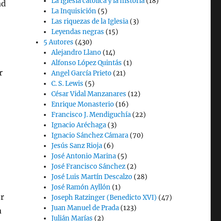
La Iglesia católica y la historia
(18)
ad
La Inquisición
(5)
Las riquezas de la Iglesia
(3)
Leyendas negras
(15)
5 Autores
(430)
Alejandro Llano
(14)
Alfonso López Quintás
(1)
r
Angel García Prieto
(21)
C. S. Lewis
(5)
César Vidal Manzanares
(12)
Enrique Monasterio
(16)
Francisco J. Mendiguchía
(22)
Ignacio Aréchaga
(3)
Ignacio Sánchez Cámara
(70)
Jesús Sanz Rioja
(6)
José Antonio Marina
(5)
José Francisco Sánchez
(2)
José Luis Martín Descalzo
(28)
José Ramón Ayllón
(1)
r
Joseph Ratzinger (Benedicto XVI)
(47)
Juan Manuel de Prada
(123)
a
Julián Marías
(2)