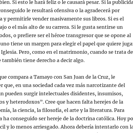
bien. Si esto le hará feliz o le causará pesar. Si la publicid
conseguido le resultará ofensiva o la agradecerá por
ma y permitirle vender masivamente sus libros. Si es el
 o el más alto de su carrera. Si le gusta sentirse un
odos, o prefiere ser el héroe transgresor que se opone al
uno tiene un margen para elegir el papel que quiere juga
la Iglesia. Pero, como en el matrimonio, cuando se trata de
e también tiene derecho a decir algo.
que compara a Tamayo con San Juan de la Cruz, le
r que, en una sociedad cada vez más narcotizante del
 pueden surgir intelectuales disidentes, insumisos,
os y heterodoxos”. Cree que hacen falta herejes de la
mía, la ciencia, la filosofía, el arte y la literatura. Para
 ha conseguido ser hereje de la doctrina católica. Hoy po
ácil y lo menos arriesgado. Ahora debería intentarlo con l