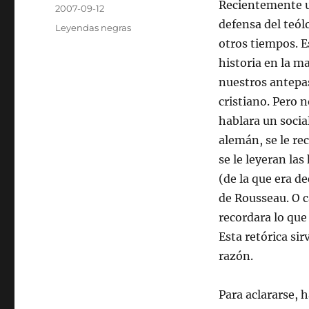
Autor
Recientemente un
Publicado
2007-09-12
el
defensa del teól
Categorías
Leyendas negras
otros tiempos. 
historia en la m
nuestros antepas
cristiano. Pero n
hablara un social
alemán, se le rec
se le leyeran las
(de la que era de
de Rousseau. O c
recordara lo que 
Esta retórica sir
razón.
Para aclararse, 