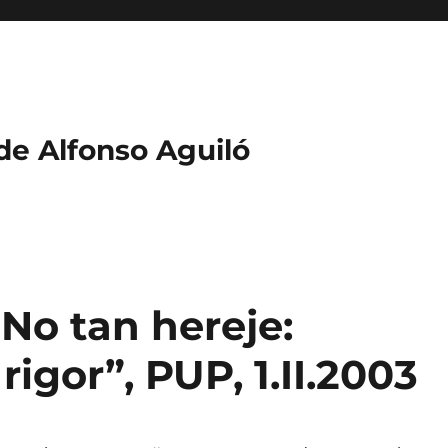
 de Alfonso Aguiló
“No tan hereje:
igor”, PUP, 1.II.2003