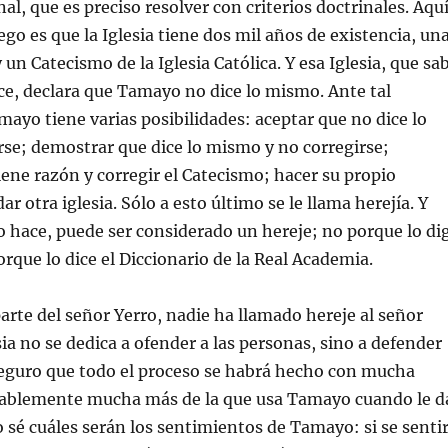
al, que es preciso resolver con criterios doctrinales. Aqu
ego es que la Iglesia tiene dos mil años de existencia, un
 un Catecismo de la Iglesia Católica. Y esa Iglesia, que sa
ice, declara que Tamayo no dice lo mismo. Ante tal
mayo tiene varias posibilidades: aceptar que no dice lo
se; demostrar que dice lo mismo y no corregirse;
ene razón y corregir el Catecismo; hacer su propio
r otra iglesia. Sólo a esto último se le llama herejía. Y
o hace, puede ser considerado un hereje; no porque lo di
porque lo dice el Diccionario de la Real Academia.
te del señor Yerro, nadie ha llamado hereje al señor
ia no se dedica a ofender a las personas, sino a defender
seguro que todo el proceso se habrá hecho con mucha
bablemente mucha más de la que usa Tamayo cuando le d
o sé cuáles serán los sentimientos de Tamayo: si se senti