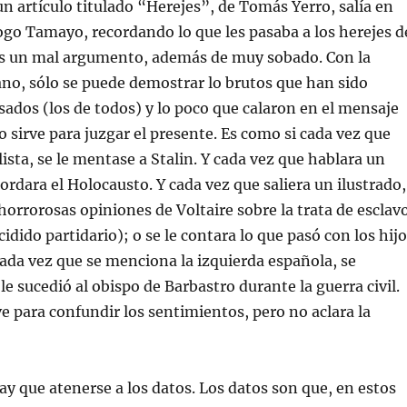
 artículo titulado “Herejes”, de Tomás Yerro, salía en
ogo Tamayo, recordando lo que les pasaba a los herejes d
Es un mal argumento, además de muy sobado. Con la
ano, sólo se puede demostrar lo brutos que han sido
ados (los de todos) y lo poco que calaron en el mensaje
o sirve para juzgar el presente. Es como si cada vez que
ista, se le mentase a Stalin. Y cada vez que hablara un
ordara el Holocausto. Y cada vez que saliera un ilustrado,
 horrorosas opiniones de Voltaire sobre la trata de esclav
cidido partidario); o se le contara lo que pasó con los hij
ada vez que se menciona la izquierda española, se
le sucedió al obispo de Barbastro durante la guerra civil.
ve para confundir los sentimientos, pero no aclara la
hay que atenerse a los datos. Los datos son que, en estos