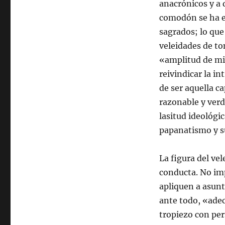
anacrónicos y a 
comodón se ha ex
sagrados; lo qu
veleidades de t
«amplitud de mir
reivindicar la i
de ser aquella c
razonable y verd
lasitud ideológi
papanatismo y s
La figura del ve
conducta. No im
apliquen a asunt
ante todo, «ade
tropiezo con per