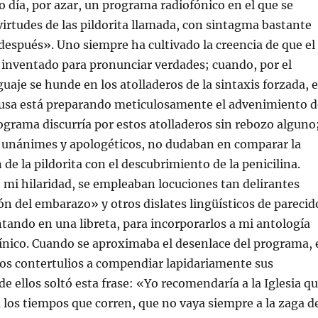
o día, por azar, un programa radiofónico en el que se
irtudes de las pildorita llamada, con sintagma bastante
 después». Uno siempre ha cultivado la creencia de que el
 inventado para pronunciar verdades; cuando, por el
guaje se hunde en los atolladeros de la sintaxis forzada, 
 usa está preparando meticulosamente el advenimiento d
rograma discurría por estos atolladeros sin rebozo alguno
, unánimes y apologéticos, no dudaban en comparar la
de la pildorita con el descubrimiento de la penicilina.
 mi hilaridad, se empleaban locuciones tan delirantes
 del embarazo» y otros dislates lingüísticos de parecid
ntando en una libreta, para incorporarlos a mi antología
nico. Cuando se aproximaba el desenlace del programa, 
 los contertulios a compendiar lapidariamente sus
de ellos soltó esta frase: «Yo recomendaría a la Iglesia q
 los tiempos que corren, que no vaya siempre a la zaga d