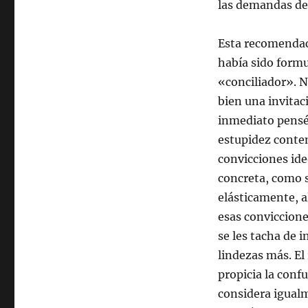
las demandas de 
Esta recomendac
había sido formu
«conciliador». N
bien una invitac
inmediato pensé 
estupidez conte
convicciones ide
concreta, como s
elásticamente, a
esas conviccione
se les tacha de 
lindezas más. E
propicia la conf
considera igualm