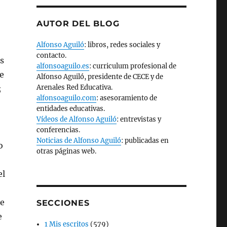
AUTOR DEL BLOG
Alfonso Aguiló
: libros, redes sociales y
contacto.
es
alfonsoaguilo.es
: curriculum profesional de
e
Alfonso Aguiló, presidente de CECE y de
Arenales Red Educativa.
;
alfonsoaguilo.com
: asesoramiento de
entidades educativas.
Vídeos de Alfonso Aguiló
: entrevistas y
conferencias.
Noticias de Alfonso Aguiló
: publicadas en
o
otras páginas web.
el
ue
SECCIONES
e
1 Mis escritos
(579)