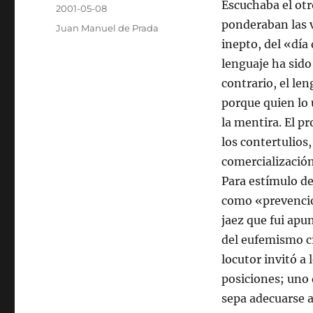
Autor
Escuchaba el otr
Publicado
2001-05-08
el
ponderaban las v
Categorías
Juan Manuel de Prada
inepto, del «día
lenguaje ha sido
contrario, el len
porque quien lo
la mentira. El p
los contertulios
comercialización 
Para estímulo de
como «prevención
jaez que fui apu
del eufemismo cí
locutor invitó a
posiciones; uno 
sepa adecuarse a