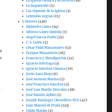
La Iglesia católica y la historia
(18)
La Inquisición
(5)
Las riquezas de la Iglesia
(3)
Leyendas negras
(15)
5 Autores
(430)
Alejandro Llano
(14)
Alfonso López Quintás
(1)
Angel García Prieto
(21)
C. S. Lewis
(5)
César Vidal Manzanares
(12)
o
Enrique Monasterio
(16)
o
Francisco J. Mendiguchía
(22)
Ignacio Aréchaga
(3)
,
Ignacio Sánchez Cámara
(70)
Jesús Sanz Rioja
(6)
José Antonio Marina
(5)
José Francisco Sánchez
(2)
José Luis Martín Descalzo
(28)
José Ramón Ayllón
(1)
Joseph Ratzinger (Benedicto XVI)
(47)
Juan Manuel de Prada
(123)
Julián Marías
(2)