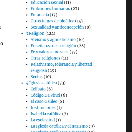
Educación sexual
(11)
Embriones humanos
(27)
Eutanasia
(17)
Otros temas de bioética
(14)
e
Sexualidad y anticoncepción
(8)
3 Religión
(124)
Ateísmo y agnosticismo
(16)
do
Enseñanza de la religión
(28)
Fe y valores morales
(37)
Otras religiones
(11)
Relativismo, tolerancia y libertad
religiosa
(29)
Sectas
(10)
4 Iglesia católica
(73)
Celibato
(6)
Código Da Vinci
(6)
El caso Galileo
(8)
Instituciones
(1)
Isabel la católica
(7)
La esclavitud
(1)
La Iglesia católica y el nazismo
(9)