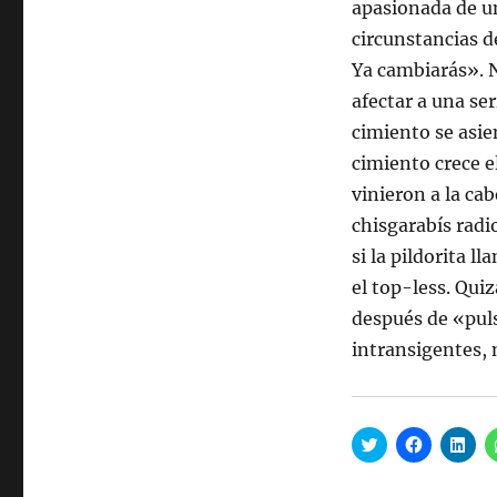
apasionada de un
circunstancias 
Ya cambiarás». 
afectar a una ser
cimiento se asie
cimiento crece e
vinieron a la ca
chisgarabís rad
si la pildorita 
el top-less. Qui
después de «puls
intransigentes, 
H
H
H
a
a
a
z
z
z
c
c
c