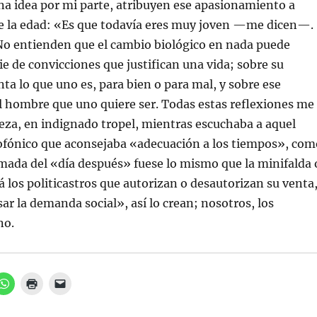
a idea por mi parte, atribuyen ese apasionamiento a
de la edad: «Es que todavía eres muy joven —me dicen—.
No entienden que el cambio biológico en nada puede
ie de convicciones que justifican una vida; sobre su
nta lo que uno es, para bien o para mal, y sobre ese
l hombre que uno quiere ser. Todas estas reflexiones me
beza, en indignado tropel, mientras escuchaba a aquel
iofónico que aconsejaba «adecuación a los tiempos», com
llamada del «día después» fuese lo mismo que la minifalda 
zá los politicastros que autorizan o desautorizan su venta
ar la demanda social», así lo crean; nosotros, los
no.
H
H
H
a
a
a
z
z
z
c
c
c