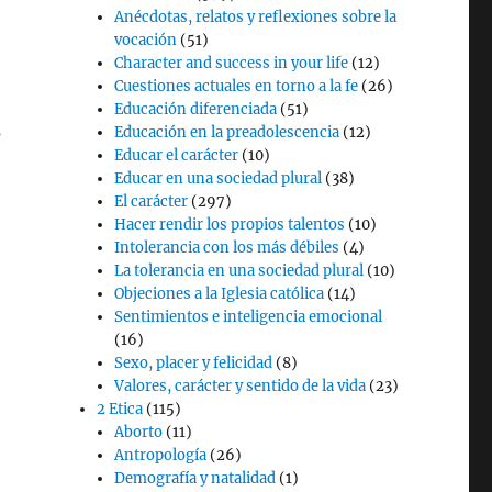
Anécdotas, relatos y reflexiones sobre la
vocación
(51)
Character and success in your life
(12)
Cuestiones actuales en torno a la fe
(26)
Educación diferenciada
(51)
s
Educación en la preadolescencia
(12)
Educar el carácter
(10)
Educar en una sociedad plural
(38)
El carácter
(297)
Hacer rendir los propios talentos
(10)
Intolerancia con los más débiles
(4)
La tolerancia en una sociedad plural
(10)
Objeciones a la Iglesia católica
(14)
Sentimientos e inteligencia emocional
(16)
Sexo, placer y felicidad
(8)
Valores, carácter y sentido de la vida
(23)
2 Etica
(115)
Aborto
(11)
Antropología
(26)
Demografía y natalidad
(1)