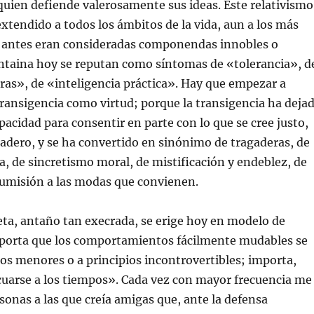
quien defiende valerosamente sus ideas. Este relativismo
tendido a todos los ámbitos de la vida, aun a los más
e antes eran consideradas componendas innobles o
ontaina hoy se reputan como síntomas de «tolerancia», d
as», de «inteligencia práctica». Hay que empezar a
ntransigencia como virtud; porque la transigencia ha deja
apacidad para consentir en parte con lo que se cree justo,
adero, y se ha convertido en sinónimo de tragaderas, de
ca, de sincretismo moral, de mistificación y endeblez, de
umisión a las modas que convienen.
leta, antaño tan execrada, se erige hoy en modelo de
porta que los comportamientos fácilmente mudables se
os menores o a principios incontrovertibles; importa,
cuarse a los tiempos». Cada vez con mayor frecuencia me
sonas a las que creía amigas que, ante la defensa