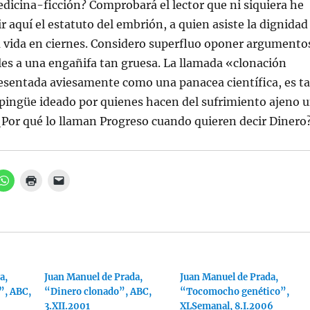
icina-ficción? Comprobará el lector que ni siquiera he
r aquí el estatuto del embrión, a quien asiste la dignidad
a vida en ciernes. Considero superfluo oponer argumento
les a una engañifa tan gruesa. La llamada «clonación
resentada aviesamente como una panacea científica, es t
pingüe ideado por quienes hacen del sufrimiento ajeno 
¿Por qué lo llaman Progreso cuando quieren decir Dinero
H
H
H
a
a
a
z
z
z
c
c
c
l
l
l
i
i
i
c
c
c
p
p
p
a
a
a
r
r
r
a
a
a
a,
c
i
Juan Manuel de Prada,
e
Juan Manuel de Prada,
o
m
n
”, ABC,
“Dinero clonado”, ABC,
“Tocomocho genético”,
m
p
v
p
r
i
3.XII.2001
XLSemanal, 8.I.2006