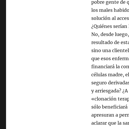
pobre gente de 
los males habid
solución al acces
¿Quiénes serían 
No, desde luego,
resultado de est
sino una cliente
que esos enferm
financiará la co
células madre, e
seguro derivadas
y arriesgada? ¿A
«clonación terap
sólo beneficiará
apresuran a per
aclarar que la s