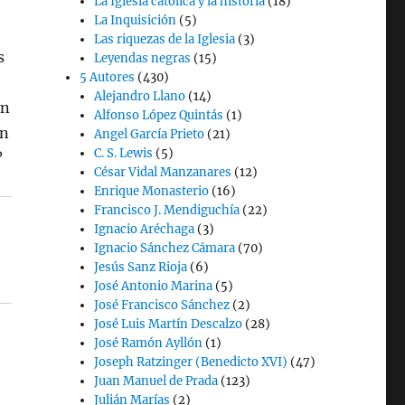
La Iglesia católica y la historia
(18)
La Inquisición
(5)
Las riquezas de la Iglesia
(3)
s
Leyendas negras
(15)
5 Autores
(430)
Alejandro Llano
(14)
an
Alfonso López Quintás
(1)
un
Angel García Prieto
(21)
C. S. Lewis
(5)
?
César Vidal Manzanares
(12)
Enrique Monasterio
(16)
Francisco J. Mendiguchía
(22)
Ignacio Aréchaga
(3)
Ignacio Sánchez Cámara
(70)
Jesús Sanz Rioja
(6)
José Antonio Marina
(5)
José Francisco Sánchez
(2)
José Luis Martín Descalzo
(28)
José Ramón Ayllón
(1)
Joseph Ratzinger (Benedicto XVI)
(47)
Juan Manuel de Prada
(123)
Julián Marías
(2)