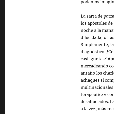
podamos imagin
La sarta de patr
los apóstoles de
noche a la mañan
dilucidada; otra
Simplemente, la 
diagnóstico. ¿C
casi ignotas? Ap
mercadeando con
antaño los charl
achaques si comp
multinacionales 
terapéutica» co
desahuciados. La
a la vez, más ro