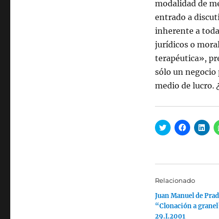
modalidad de med
entrado a discuti
inherente a tod
jurídicos o mora
terapéutica», p
sólo un negocio 
medio de lucro. 
H
H
H
a
a
a
z
z
z
c
c
c
l
l
l
i
i
i
c
c
c
p
p
p
a
a
a
Relacionado
r
r
r
a
a
a
Juan Manuel de Prad
c
c
c
o
o
o
“Clonación a granel
m
m
m
p
p
p
29.I.2001