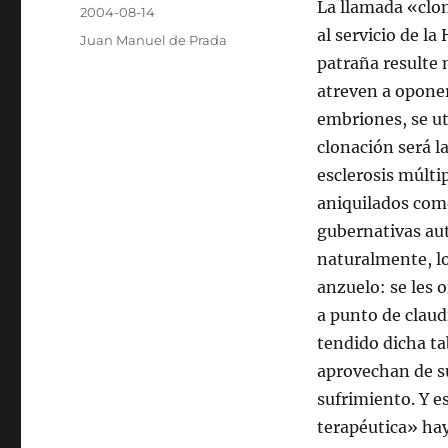
Autor
La llamada «clon
Publicado
2004-08-14
el
al servicio de l
Categorías
Juan Manuel de Prada
patraña resulte 
atreven a oponer
embriones, se ut
clonación será la
esclerosis múlti
aniquilados como
gubernativas au
naturalmente, lo
anzuelo: se les 
a punto de claud
tendido dicha t
aprovechan de su
sufrimiento. Y e
terapéutica» ha