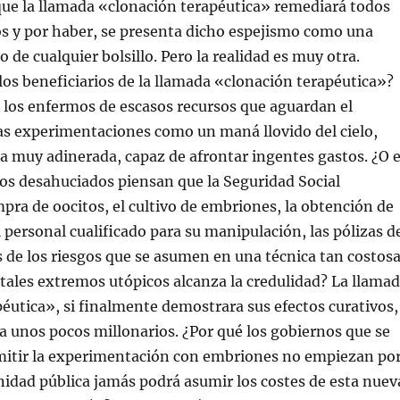
que la llamada «clonación terapéutica» remediará todos
os y por haber, se presenta dicho espejismo como una
o de cualquier bolsillo. Pero la realidad es muy otra.
los beneficiarios de la llamada «clonación terapéutica»?
 los enfermos de escasos recursos que aguardan el
as experimentaciones como un maná llovido del cielo,
la muy adinerada, capaz de afrontar ingentes gastos. ¿O 
os desahuciados piensan que la Seguridad Social
mpra de oocitos, el cultivo de embriones, la obtención de
l personal cualificado para su manipulación, las pólizas d
 de los riesgos que se asumen en una técnica tan costos
 tales extremos utópicos alcanza la credulidad? La llama
éutica», si finalmente demostrara sus efectos curativos,
 a unos pocos millonarios. ¿Por qué los gobiernos que se
mitir la experimentación con embriones no empiezan po
anidad pública jamás podrá asumir los costes de esta nuev