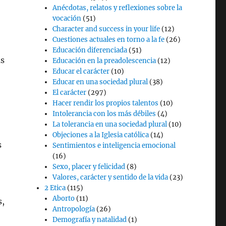
Anécdotas, relatos y reflexiones sobre la
vocación
(51)
Character and success in your life
(12)
Cuestiones actuales en torno a la fe
(26)
Educación diferenciada
(51)
as
Educación en la preadolescencia
(12)
Educar el carácter
(10)
Educar en una sociedad plural
(38)
El carácter
(297)
Hacer rendir los propios talentos
(10)
Intolerancia con los más débiles
(4)
La tolerancia en una sociedad plural
(10)
Objeciones a la Iglesia católica
(14)
s
Sentimientos e inteligencia emocional
(16)
Sexo, placer y felicidad
(8)
Valores, carácter y sentido de la vida
(23)
2 Etica
(115)
Aborto
(11)
s,
Antropología
(26)
Demografía y natalidad
(1)