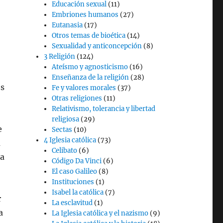
Educación sexual
(11)
Embriones humanos
(27)
Eutanasia
(17)
Otros temas de bioética
(14)
Sexualidad y anticoncepción
(8)
3 Religión
(124)
Ateísmo y agnosticismo
(16)
Enseñanza de la religión
(28)
es
Fe y valores morales
(37)
Otras religiones
(11)
Relativismo, tolerancia y libertad
religiosa
(29)
e
Sectas
(10)
4 Iglesia católica
(73)
a
Celibato
(6)
da
Código Da Vinci
(6)
El caso Galileo
(8)
Instituciones
(1)
Isabel la católica
(7)
r
La esclavitud
(1)
a
La Iglesia católica y el nazismo
(9)