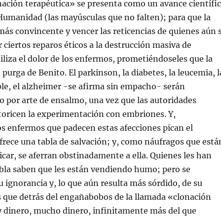
ación terapéutica» se presenta como un avance científi
a Humanidad (las mayúsculas que no falten); para que la
más convincente y vencer las reticencias de quienes aún 
 ciertos reparos éticos a la destrucción masiva de
iliza el dolor de los enfermos, prometiéndoseles que la
 purga de Benito. El parkinson, la diabetes, la leucemia, l
ple, el alzheimer -se afirma sin empacho- serán
 por arte de ensalmo, una vez que las autoridades
toricen la experimentación con embriones. Y,
s enfermos que padecen estas afecciones pican el
ofrece una tabla de salvación; y, como náufragos que está
icar, se aferran obstinadamente a ella. Quienes les han
abla saben que les están vendiendo humo; pero se
 ignorancia y, lo que aún resulta más sórdido, de su
s que detrás del engañabobos de la llamada «clonación
y dinero, mucho dinero, infinitamente más del que