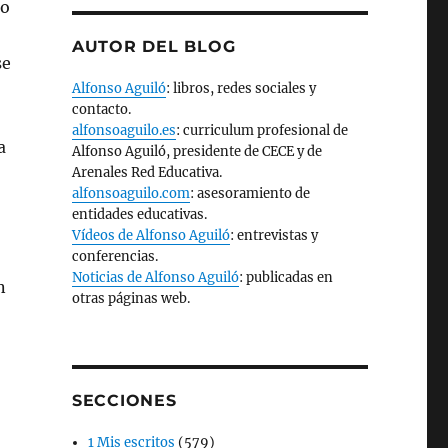
co
AUTOR DEL BLOG
se
Alfonso Aguiló
: libros, redes sociales y
contacto.
alfonsoaguilo.es
: curriculum profesional de
a
Alfonso Aguiló, presidente de CECE y de
Arenales Red Educativa.
alfonsoaguilo.com
: asesoramiento de
entidades educativas.
Vídeos de Alfonso Aguiló
: entrevistas y
conferencias.
Noticias de Alfonso Aguiló
: publicadas en
n
otras páginas web.
SECCIONES
1 Mis escritos
(579)