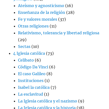
Ateísmo y agnosticismo
(16)
Enseñanza de la religión
(28)
Fe y valores morales
(37)
Otras religiones
(11)
Relativismo, tolerancia y libertad religiosa
(29)
Sectas
(10)
4 Iglesia católica
(73)
Celibato
(6)
Código Da Vinci
(6)
El caso Galileo
(8)
Instituciones
(1)
Isabel la católica
(7)
La esclavitud
(1)
La Iglesia católica y el nazismo
(9)
La Iglesia católica y la historia
(18)