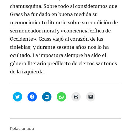
chamusquina. Sobre todo si consideramos que
Grass ha fundado en buena medida su
reconocimiento literario sobre su condición de
sermoneador moral y «conciencia crítica de
Occidente». Grass viajó al corazón de las
tinieblas; y durante sesenta años nos lo ha
ocultado. La impostura siempre ha sido el
género literario predilecto de ciertos santones
de la izquierda.
H
H
H
H
H
H
a
a
a
a
a
a
z
z
z
z
z
z
c
c
c
c
c
c
l
l
l
l
l
l
i
i
i
i
i
i
c
c
c
c
c
c
p
p
p
p
p
p
a
a
a
a
a
a
Relacionado
r
r
r
r
r
r